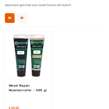
E
E
S
E
B
K
daarnaast geschikt voor zowel binnen als buiten!
E
S
A
B
M
E
S
B
V
E
S
B
P
E
A
V
B
Wood Repair
Noestenvuller - 400 gr
€ 25,20