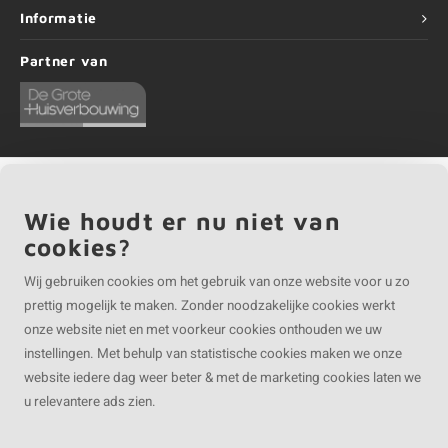
Informatie
Partner van
Wie houdt er nu niet van
©
Copyright
2026 EIKENvakman | EIKENvakman is onderdeel van
Roca Online BV
cookies?
Wij gebruiken cookies om het gebruik van onze website voor u zo
prettig mogelijk te maken. Zonder noodzakelijke cookies werkt
onze website niet en met voorkeur cookies onthouden we uw
instellingen. Met behulp van statistische cookies maken we onze
website iedere dag weer beter & met de marketing cookies laten we
u relevantere ads zien.