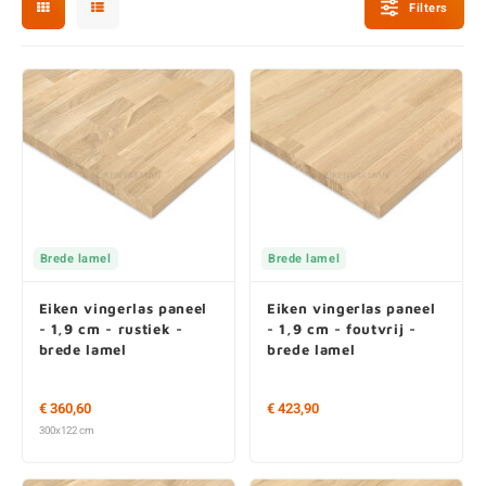
Filters
E
E
S
E
B
K
E
S
A
B
M
E
S
B
V
E
S
B
P
E
A
V
Brede lamel
Brede lamel
B
Eiken vingerlas paneel
Eiken vingerlas paneel
- 1,9 cm - rustiek -
- 1,9 cm - foutvrij -
brede lamel
brede lamel
€ 360,60
€ 423,90
300x122 cm