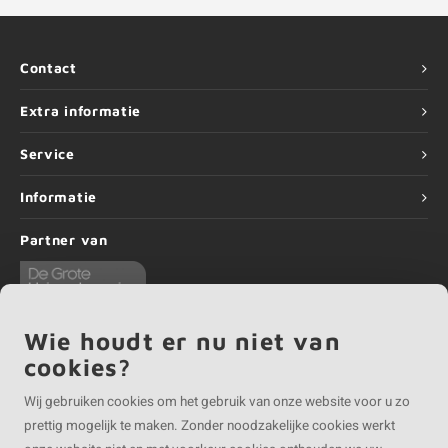
Contact
Extra informatie
Service
Informatie
Partner van
Wie houdt er nu niet van
cookies?
©
Copyright
2026 EIKENvakman | EIKENvakman is onderdeel van
Roca Online BV
Wij gebruiken cookies om het gebruik van onze website voor u zo
prettig mogelijk te maken. Zonder noodzakelijke cookies werkt