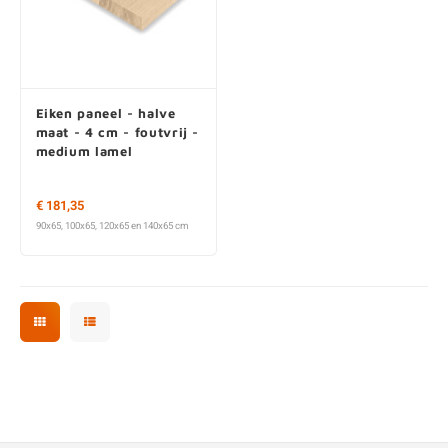
Eiken paneel - halve
maat - 4 cm - foutvrij -
medium lamel
€ 181,35
90x65, 100x65, 120x65 en 140x65 cm