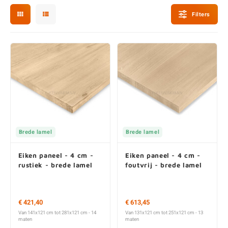
E
E
S
E
B
K
Filters
E
S
A
B
M
E
S
B
V
E
S
B
P
E
A
V
B
Brede lamel
Brede lamel
Eiken paneel - 4 cm -
Eiken paneel - 4 cm -
rustiek - brede lamel
foutvrij - brede lamel
€ 421,40
€ 613,45
Van 141x121 cm tot 281x121 cm - 14
Van 131x121 cm tot 251x121 cm - 13
maten
maten