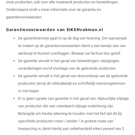
onze producten, ook voor alle maatwerk producten en bewerkingen.
E
E
S
E
B
K
Onderstaand vindt u meer informatie over de garantie en
garantievoorwaarden.
E
S
A
B
M
Garantievoorwaarden van EIKENvakman.nl
E
S
B
V
De garantietermijn gaat in op de dag van levering. Om aanspraak
te maken op de garantievoorwaarden dient u een bewijs aan van
E
S
B
P
aankoop te kunnen overleggen. Bewaar uw factuur dus goed!
De garantie vervalt in het geval van bewerkingen, wijzigingen,
E
A
V
veranderingen en/of montage van de geleverde producten.
De garantie vervalt in het geval van doorverkoop van de geleverde
B
producten, tenzij dit uitdrukkelijk en schriftelijk overeengekomen
is met koper.
Er is geen sprake van garantie in het geval van; Natuurlijke slijtage
van producten die aan standaard slijtage onderhevig zijn.
Belangrijk om hierbij rekening te houden met het feit dat dit bij
specifieke producten meer / eerder / in grotere mate van
toepassing is, denk hierbij aan onbehandeld eiken paneel van 2