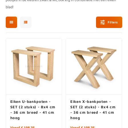
pootjes
in de kleuren zwart & wit, ook erg in combinatie met een
eiken
E
E
S
E
B
K
blad
!
E
S
A
B
M
Filters
E
S
B
V
E
S
B
P
E
A
V
B
Eiken U-bankpoten -
Eiken X-bankpoten -
SET (2 stuks) - 8x4 cm
SET (2 stuks) - 8x4 cm
- 36 cm breed - 41 cm
- 36 cm breed - 41 cm
hoog
hoog
Vanaf € 198,35
Vanaf € 198,35