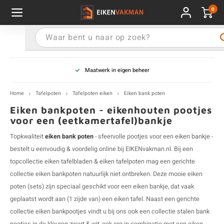
0
Hoofdmenu / Vensterbank
Hoofdmenu / Wandplank
Hoofdmenu / Eikenfineer
Hoofdmenu / Tafelpoten
Hoofdmenu / Traptrede
Hoofdmenu / Tafelblad
Hoofdmenu / Paneel
Hoofdmenu / Extra
Hoofdmenu / Tafel
Hoofdmenu / Blad
Vensterbank
Eikenfineer
Wandplank
Tafelpoten
Traptrede
Tafelblad
Paneel
Extra
Tafel
Blad
Maatwerk in eigen beheer
rm
eting
elpoten staal
rt eikenhout
rt eikenhout
rt eikenhout
rt eikenhout
rt eikenhout
rt eikenfineer
mples
E
E
E
E
E
E
E
E
E
S
E
R
X
T
V
E
E
E
E
E
E
E
E
E
V
E
M
E
R
E
E
E
O
P
Home
Tafelpoten
Tafelpoten eiken
Eiken bank poten
pe
rt eikenhout
elpoten eiken
ciaal (bewerkt)
rm
te
sterbank type
ptrede type
pe
andeling
E
E
E
E
E
E
E
E
E
S
E
O
U
T
V
E
E
E
E
E
E
E
E
E
G
E
O
E
O
E
E
R
T
W
Eiken bankpoten - eikenhouten pootjes
voor een (eetkamertafel)bankje
eting
rm
 (tafel)poot voor:
pe
e houten wandplanken
pe
e houten vensterbanken
e houten traptreden
het houtfineer
gels
E
E
E
E
E
S
E
V
A
T
V
E
E
E
E
E
E
E
B
H
Topkwaliteit
eiken bank poten
- sfeervolle pootjes voor een
eiken bankje
-
bestelt u eenvoudig & voordelig online bij EIKENvakman.nl. Bij een
rt eikenhout
te
elpoot vorm
te
ere houtsoorten
E
E
E
E
S
E
G
H
V
E
E
E
E
O
topcollectie
eiken tafelbladen
&
eiken tafelpoten
mag een gerichte
collectie eiken bankpoten natuurlijk niet ontbreken. Deze mooie eiken
ciaal (bewerkt)
elpoot kleur
e houten panelen
E
E
E
E
S
E
K
N
V
E
poten
(sets) zijn speciaal geschikt voor een eiken bankje, dat vaak
geplaatst wordt aan (1 zijde van) een eiken tafel. Naast een gerichte
elpoot afmeting
E
E
E
E
S
E
S
T
collectie eiken
bankpootjes
vindt u bij ons ook een collectie
stalen bank