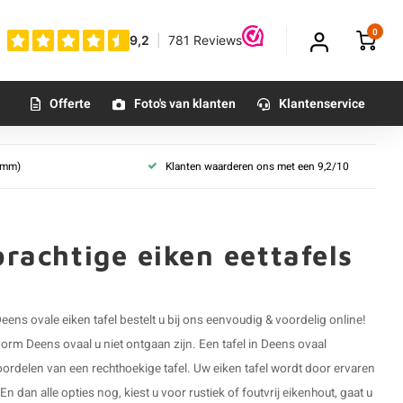
0
Offerte
Foto's van klanten
Klantenservice
 (mm)
Klanten waarderen ons met een 9,2/10
 maat
ste maten
prachtige eiken eettafels
t
tiek
vrij
 Deens ovale
eiken tafel
bestelt u bij ons eenvoudig & voordelig online!
orm Deens ovaal u niet ontgaan zijn. Een tafel in Deens ovaal
voordelen van een rechthoekige tafel. Uw eiken tafel wordt door ervaren
dan alle opties nog, kiest u voor rustiek of foutvrij eikenhout, gaat u