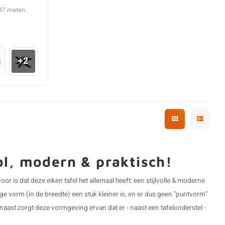
 37 maten
+2
vol, modern & praktisch!
or is dat deze eiken tafel het allemaal heeft: een stijlvolle & moderne
e vorm (in de breedte) een stuk kleiner is, en er dus geen "puntvorm"
naast zorgt deze vormgeving ervan dat er - naast een tafelonderstel -