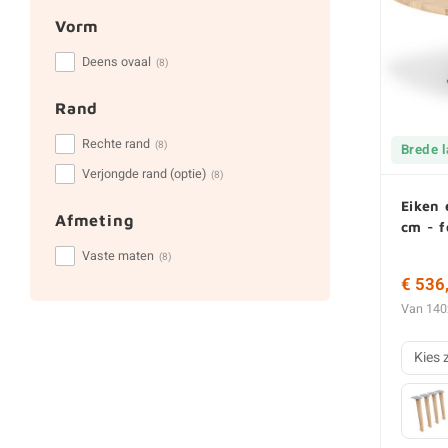
Vorm
Deens ovaal
(8)
Rand
Rechte rand
(8)
Brede 
Verjongde rand (optie)
(8)
Eiken 
Afmeting
cm - f
Vaste maten
(8)
€ 536
Van 140
Kies 