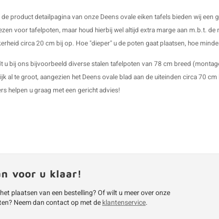
de product detailpagina van onze Deens ovale eiken tafels bieden wij een ger
ezen voor tafelpoten, maar houd hierbij wel altijd extra marge aan m.b.t. de 
erheid circa 20 cm bij op. Hoe "dieper" u de poten gaat plaatsen, hoe minder
t u bij ons bijvoorbeeld diverse
stalen tafelpoten
van 78 cm breed (montagepl
ijk al te groot, aangezien het Deens ovale blad aan de uiteinden circa 70 cm
s helpen u graag met een gericht advies!
an voor u klaar!
 het plaatsen van een bestelling? Of wilt u meer over onze
ten? Neem dan contact op met de
klantenservice
.