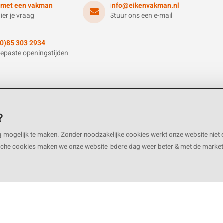
 met een vakman
info@eikenvakman.nl
hier je vraag
Stuur ons een e-mail
(0)85 303 2934
epaste openingstijden
?
Extra informatie
Service
g mogelijk te maken. Zonder noodzakelijke cookies werkt onze website niet 
Offerte aanvraag
Klantenservic
ische cookies maken we onze website iedere dag weer beter & met de marke
Zakelijk account
Over ons
Klantfoto's
Betaalmethod
Bezorging
Verzendkoste
Retourneren
Garantie