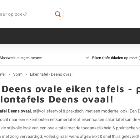
Type
Afmeting
Maatwerk in eigen beheer
Eiken (tafel)bladen op maat
Eiken eettafel
Eiken tafel - op
Eiken salontafel
Eiken tafel - va
afel
Vorm
Eiken tafel - Deens ovaal
Eiken bartafel / statafel
 Deens ovale eiken tafels - 
Soort eikenhou
Eiken zitbankje
Eiken tafel - rus
lontafels Deens ovaal!
rand)
Eiken horecatafel
Eiken tafel - fout
Eiken sidetable
tafel Deens ovaal
, stijlvol, sfeervol & praktisch, met een moderne look! Een
tocht naar een
eikenhouten eetkamertafel
of
eikenhouten salontafel
kan de v
de stijlvolle look van een ovale tafel met de toegankelijkheid & praktische 
et zorg vervaardigd, volledig naar wens afgewerkt & snel thuis geleverd! En 