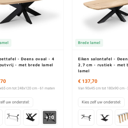
lamel
Brede lamel
eettafel - Deens ovaal - 4
Eiken salontafel - Deen
outvrij - met brede lamel
2,7 cm - rustiek - met 
lamel
,70
€ 137,70
x65 cm tot 248x120 cm - 61 maten
Van 90x45 cm tot 180x90 cm -
zelf uw onderstel:
Kies zelf uw onderstel:
+10