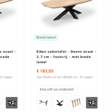
Brede lamel
s ovaal -
Eiken salontafel - Deens ovaal -
brede
2,7 cm - foutvrij - met brede
lamel
€ 183,05
 37 maten
Van 90x45 cm tot 180x90 cm - 37 maten
Kies zelf uw onderstel:
+2
+2