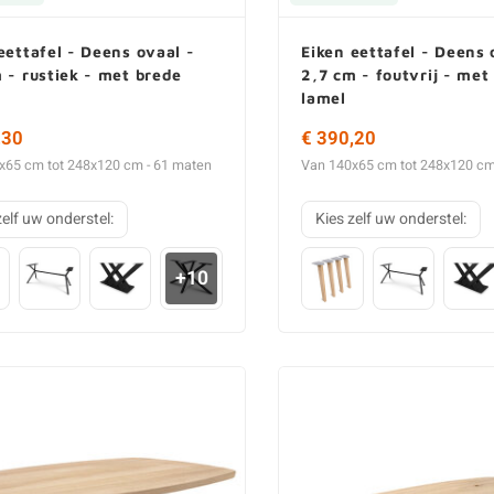
eettafel - Deens ovaal -
Eiken eettafel - Deens 
 - rustiek - met brede
2,7 cm - foutvrij - met
lamel
,30
€ 390,20
x65 cm tot 248x120 cm - 61 maten
Van 140x65 cm tot 248x120 cm
zelf uw onderstel:
Kies zelf uw onderstel:
+10