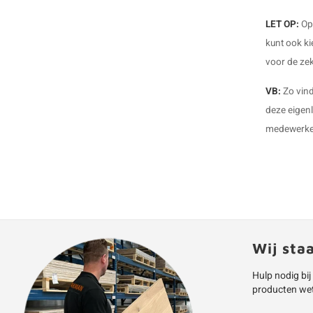
LET OP:
Op 
kunt ook ki
voor de zek
VB:
Zo vind
deze eigenl
medewerker
Wij sta
Hulp nodig bij
producten we