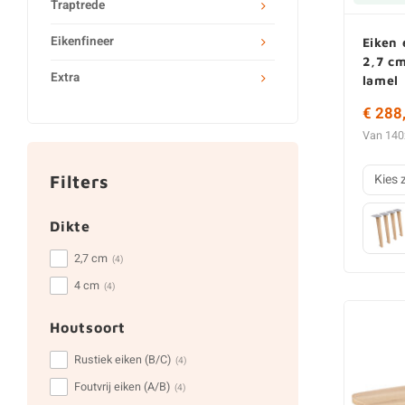
Traptrede
Eikenfineer
Eiken 
2,7 cm
Extra
lamel
€ 288
Van 140
Kies 
Filters
Dikte
2,7 cm
(4)
4 cm
(4)
Houtsoort
Rustiek eiken (B/C)
(4)
Foutvrij eiken (A/B)
(4)