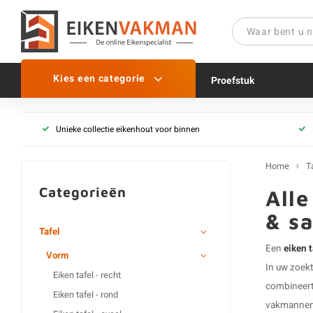
Kies een categorie
Proefstuk
Vorm
Unieke collectie eikenhout voor binnen
Eiken tafel - recht
Eiken tafel - rond
Home
T
Eiken tafel - ovaal
Categorieën
Alle
Eiken tafel - Deens ovaal
& sa
Eiken tafel - boomstam(
Tafel
Eiken tafel - vierkant
Een
eiken 
Vorm
In uw zoek
Eiken tafel - recht
combineert 
Eiken tafel - rond
vakmannen m