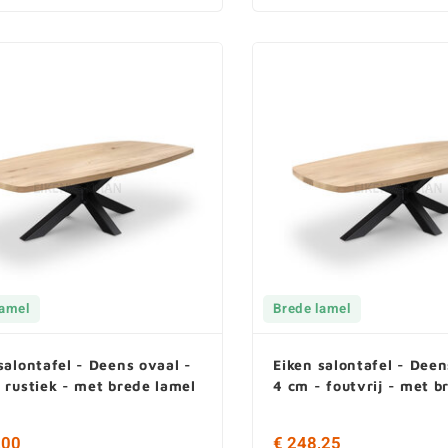
lamel
Brede lamel
salontafel - Deens ovaal -
Eiken salontafel - Deen
 rustiek - met brede lamel
4 cm - foutvrij - met b
,00
€ 248,25