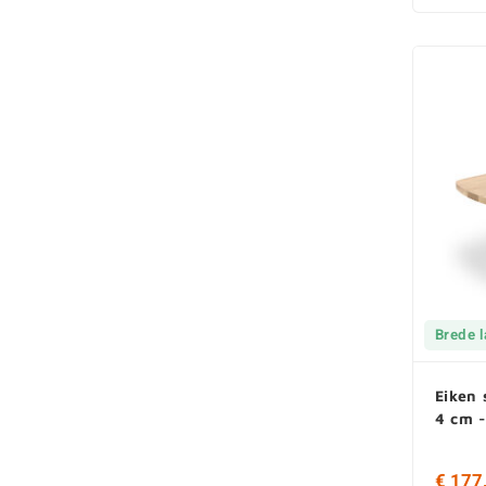
Brede 
Eiken 
4 cm -
€ 177