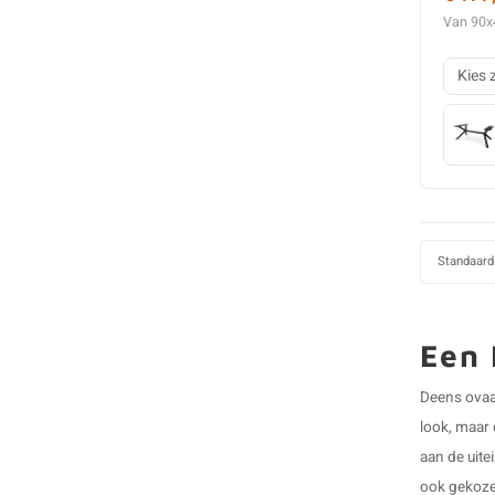
Van 90x
Kies 
Standaard
Een 
Deens ovaa
look, maar 
aan de uite
ook gekozen