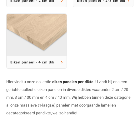
Eiken paneel - 2 cm dik
Eiken paneel - 2-3 cm dik
E
E
S
E
B
K
E
S
A
B
M
E
S
B
V
E
S
B
P
Eiken paneel - 4 cm dik
E
A
V
B
Hier vindt u onze collectie
eiken panelen per dikte
. U vindt bij ons een
gerichte collectie
eiken panelen
in diverse diktes waaronder 2 cm / 20
mm, 3 cm / 30 mm en 4 cm / 40 mm. Wij hebben binnen deze categorie
al onze massieve (1-laagse) panelen met doorgaande lamellen
gecategoriseerd per dikte, wel zo handig!