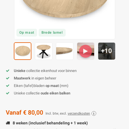
E
E
S
E
B
K
E
S
A
B
M
E
S
B
V
Op maat
Brede lamel
E
S
B
P
+10
E
A
V
Unieke
collectie eikenhout voor binnen
B
Maatwerk
in eigen beheer
Eiken (tafel)bladen
op maat
(mm)
Unieke collectie
oude eiken balken
Vanaf
€ 80,00
Incl. btw, excl.
verzendkosten
8 weken (inclusief behandeling + 1 week)