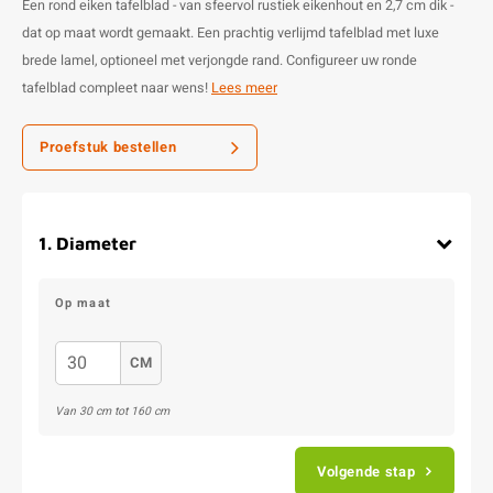
Een rond eiken tafelblad - van sfeervol rustiek eikenhout en 2,7 cm dik -
dat op maat wordt gemaakt. Een prachtig verlijmd tafelblad met luxe
brede lamel, optioneel met verjongde rand. Configureer uw ronde
tafelblad compleet naar wens!
Lees meer
Proefstuk bestellen
1
.
Diameter
Op maat
CM
Van
30
cm tot
160
cm
Volgende stap