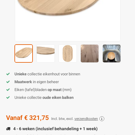
E
E
S
E
B
K
E
S
A
B
M
E
S
B
V
E
S
B
P
E
A
V
Unieke
collectie eikenhout voor binnen
B
Maatwerk
in eigen beheer
Eiken (tafel)bladen
op maat
(mm)
Unieke collectie
oude eiken balken
Vanaf
€ 321,75
Incl. btw, excl.
verzendkosten
4 - 6 weken (inclusief behandeling + 1 week)