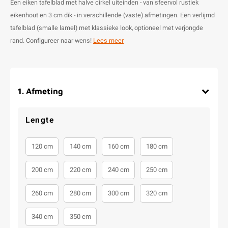
Een eiken tafelblad met halve cirkel uiteinden - van sfeervol rustiek
eikenhout en 3 cm dik - in verschillende (vaste) afmetingen. Een verlijmd
tafelblad (smalle lamel) met klassieke look, optioneel met verjongde
rand. Configureer naar wens!
Lees meer
1
.
Afmeting
Lengte
120 cm
140 cm
160 cm
180 cm
200 cm
220 cm
240 cm
250 cm
260 cm
280 cm
300 cm
320 cm
340 cm
350 cm