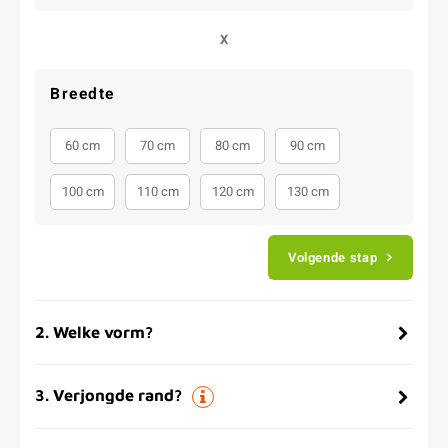
X
Breedte
60 cm
70 cm
80 cm
90 cm
100 cm
110 cm
120 cm
130 cm
Volgende stap
2
.
Welke vorm?
3
.
Verjongde rand?