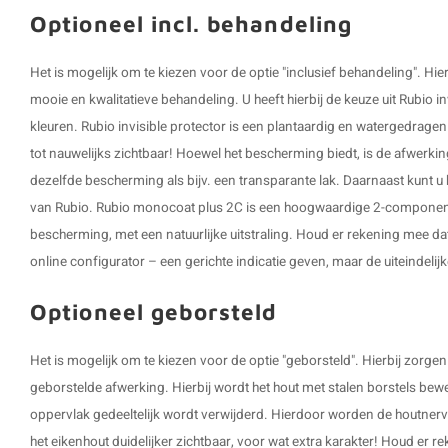
Optioneel incl. behandeling
Het is mogelijk om te kiezen voor de optie "inclusief behandeling". H
mooie en kwalitatieve behandeling. U heeft hierbij de keuze uit Rubio in
kleuren. Rubio invisible protector is een plantaardig en watergedrage
tot nauwelijks zichtbaar! Hoewel het bescherming biedt, is de afwerking
dezelfde bescherming als bijv. een transparante lak. Daarnaast kunt u 
van Rubio. Rubio monocoat plus 2C is een hoogwaardige 2-componen
bescherming, met een natuurlijke uitstraling. Houd er rekening mee d
online configurator – een gerichte indicatie geven, maar de uiteindelijke
Optioneel geborsteld
Het is mogelijk om te kiezen voor de optie "geborsteld". Hierbij zor
geborstelde afwerking. Hierbij wordt het hout met stalen borstels bew
oppervlak gedeeltelijk wordt verwijderd. Hierdoor worden de houtner
het eikenhout duidelijker zichtbaar, voor wat extra karakter! Houd er r