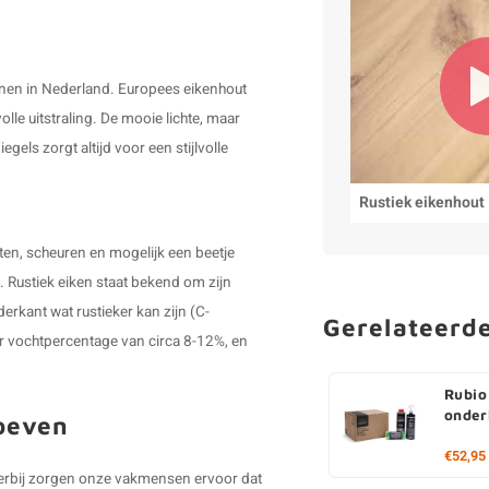
nnen in Nederland. Europees eikenhout
lle uitstraling. De mooie lichte, maar
ls zorgt altijd voor een stijlvolle
Rustiek eikenhout
sten, scheuren en mogelijk een beetje
jk. Rustiek eiken staat bekend om zijn
derkant wat rustieker kan zijn (C-
Gerelateerd
r vochtpercentage van circa 8-12%, en
Rubio
onder
roeven
€52,95
 Hierbij zorgen onze vakmensen ervoor dat