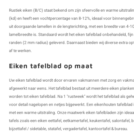
Rustiek eiken (B/C) staat bekend om zijn sfeervolle en warme uitstral
(kd) en heeft een vochtpercentage van 8-12%, ideaal voor binnengebr
uit doorgaande lamellen in de lengterichting, met een breedte van 4
lamelbreedte is. Standaard wordt het eiken tafelblad onbehandeld, fij
randen (2 mm radius) geleverd. Daarnaast bieden wij diverse extra o
af te werken.
Eiken tafelblad op maat
Uw eiken tafelblad wordt door ervaren vakmannen met zorg en vakm
afgewerkt naar wens. Het tafelblad bestaat uit meerdere eiken planken /
worden tot eiken tafelblad. Na 1 "rustweek" wordt het tafelblad als ge
voor detail nagelopen en netjes bijgewerkt. Een eikenhouten tafelblad is
met een warme uitstraling. Onze maatwerk eiken tafelbladen zijn ideaal
tafels zoals een eiken eettafel, eetkamertafel, keukentafel, salontafel, ba
bijzettafel / sidetable, statafel, vergadertafel, kantoortafel & bureau.