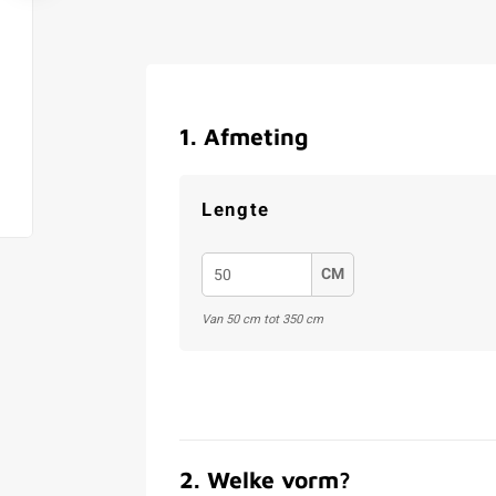
1
.
Afmeting
Lengte
CM
Van 50 cm tot 350 cm
2
.
Welke vorm?