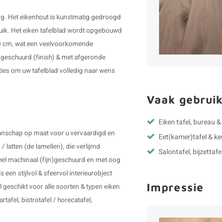
ing. Het eikenhout is kunstmatig gedroogd
uik. Het eiken tafelblad wordt opgebouwd
-10 cm, wat een veelvoorkomende
n geschuurd (finish) & met afgeronde
pties om uw
tafelblad
volledig naar wens
Vaak gebruik
Eiken tafel, bureau 
anschap op maat voor u vervaardigd en
Eet(kamer)tafel & k
 latten (de lamellen), die verlijmd
Salontafel, bijzettafe
heel machinaal (fijn)geschuurd en met oog
 een stijlvol & sfeervol interieurobject
Impressie
 geschikt voor alle soorten & typen eiken
rtafel, bistrotafel / horecatafel,