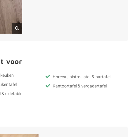
t voor
& keuken
Horeca-, bistro-, sta- & bartafel
eukentafel
Kantoortafel & vergadertafel
l & sidetable