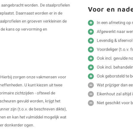
en aangebracht worden. De staalprofielen
Voor en nad
plaatst. Daarnaast worden er in de
taalprofielen en groeven verkleinen de
In een afmeting op
r de kans op vervorming en
Afgewerkt naar we
Levendig & sfeervol 
Voordeliger (t.o.v. f
Ook incl. gevulde no
Ook incl. behandelin
Ook geborsteld te b
". Hierbij zorgen onze vakmensen voor
Wat prijziger dan e
neffenheden. U kunt kiezen uit twee
rimaire zichtzijden - oftewel de
Eikenhout zal altijd
scheuren gevuld worden, krijgt het
Niet geschikt voor 
nner zijn (t.o.v. de beschreven dikte),
en en kan het vulmiddel mogelijk wat
weer donkerder ogen.