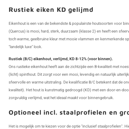
Rustiek eiken KD gelijmd
Eikenhout is een van de bekendste & populairste houtsoorten voor bi
(Quercus) is mooi, hard, sterk, duurzaam (klasse 2) en heeft een sfeervo
toch warme, geelbruine kleur met mooie vlammen en kenmerkende spiege
"landelijk luxe" look.
Rustiek (B/C) eikenhout, verlijmd, KD 8-12% (voor binnen).
Ons rustieke eikenhout heeft aan de zichtzijde een B-kwaliteit met noe
(licht) spinthout. Dit zorgt voor een mooi, levendig en natuurlijk uiterli
sfeervolle en warme uitstraling. De kwalificatie B/C betekent dat de on
kwaliteit). Het hout is kunstmatig gedroogd (KD) met een door-en-doo
zorgvuldig verlijmd, wat het ideaal maakt voor binnengebruik.
Optioneel incl. staalprofielen en g
Het is mogelijk om te kiezen voor de optie "inclusief staalprofielen".