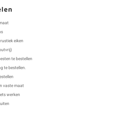
elen
 maat
ns
rustiek eiken
outvrij)
esten te bestellen
g te bestellen.
estellen
en vaste maat
 iets werken
buiten