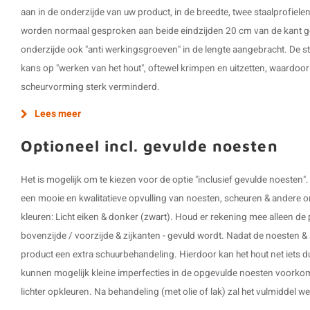
aan in de onderzijde van uw product, in de breedte, twee staalprofiel
worden normaal gesproken aan beide eindzijden 20 cm van de kant ge
onderzijde ook "anti werkingsgroeven" in de lengte aangebracht. De s
kans op "werken van het hout", oftewel krimpen en uitzetten, waardoo
scheurvorming sterk verminderd.
Lees meer
Optioneel incl. gevulde noesten
Het is mogelijk om te kiezen voor de optie "inclusief gevulde noesten
een mooie en kwalitatieve opvulling van noesten, scheuren & andere o
kleuren: Licht eiken & donker (zwart). Houd er rekening mee alleen de p
bovenzijde / voorzijde & zijkanten - gevuld wordt. Nadat de noesten & 
product een extra schuurbehandeling. Hierdoor kan het hout net iets du
kunnen mogelijk kleine imperfecties in de opgevulde noesten voorkom
lichter opkleuren. Na behandeling (met olie of lak) zal het vulmiddel 