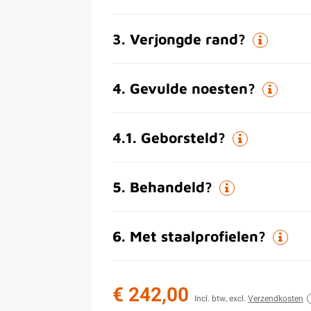
3
.
Verjongde rand?
4
.
Gevulde noesten?
4.1
.
Geborsteld?
5
.
Behandeld?
6
.
Met staalprofielen?
€ 242,00
Incl. btw, excl.
Verzendkosten