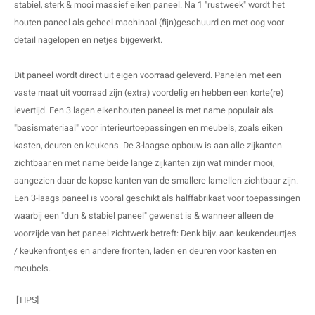
stabiel, sterk & mooi massief eiken paneel. Na 1 "rustweek" wordt het
E
E
S
E
B
K
houten paneel als geheel machinaal (fijn)geschuurd en met oog voor
detail nagelopen en netjes bijgewerkt.
E
S
A
B
M
Dit paneel wordt direct uit eigen voorraad geleverd.
Panelen met een
E
S
B
V
vaste maat uit voorraad zijn (extra) voordelig en hebben een korte(re)
levertijd. Een 3 lagen eikenhouten paneel is met name populair als
E
S
B
P
"basismateriaal" voor interieurtoepassingen en meubels, zoals eiken
E
A
V
kasten, deuren en keukens. De 3-laagse opbouw is aan alle zijkanten
zichtbaar en met name beide lange zijkanten zijn wat minder mooi,
B
aangezien daar de kopse kanten van de smallere lamellen zichtbaar zijn.
Een 3-laags paneel is vooral geschikt als halffabrikaat voor toepassingen
waarbij een "dun & stabiel paneel" gewenst is & wanneer alleen de
voorzijde van het paneel zichtwerk betreft: Denk bijv. aan
keukendeurtjes
/ keukenfrontjes en andere fronten, laden en deuren voor kasten en
meubels.
|[TIPS]