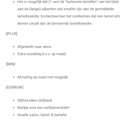
Het is mogelijk dat (1 van) de "buitenste lamellen" van het blad
aan de (lange) zijkanten wat smaller zijn dan de gemiddelde
lamelbreedte. Incidenteel kan het voorkomen dat een lamel iets
kleiner uitvalt dan de benoemde lamelbreedte.
|[PLUS]
Afgewerkt naar wens
Extra voordelig (t.o.v. op maat)
|[MIN]
Afmeting op maat niet mogelijk
|[GEBRUIK]
Stijlvol eiken (zit)bank
Bankje voor een eet(kamer)tafel
Smalle salon-, bijzet- & bartafel