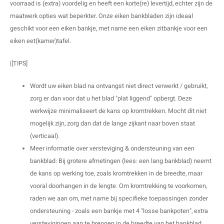
voorraad is (extra) voordelig en heeft een korte(re) levertijd, echter zijn de
E
E
S
E
B
K
maatwerk opties wat beperkter. Onze eiken bankbladen zijn ideaal
geschikt voor een eiken bankje, met name een eiken zitbankje voor een
E
S
A
B
M
eiken eet(kamer)tafel.
E
S
B
V
|[TIPS]
E
S
B
P
Wordt uw eiken blad na ontvangst niet direct verwerkt / gebruikt,
zorg er dan voor dat u het blad "plat liggend" opbergt. Deze
E
A
V
werkwijze minimaliseert de kans op kromtrekken. Mocht dit niet
mogelijk zijn, zorg dan dat de lange zijkant naar boven staat
B
(verticaal).
Meer informatie over versteviging & ondersteuning van een
bankblad: Bij grotere afmetingen (lees: een lang bankblad) neemt
de kans op werking toe, zoals kromtrekken in de breedte, maar
vooral doorhangen in de lengte. Om kromtrekking te voorkomen,
raden we aan om, met name bij specifieke toepassingen zonder
ondersteuning - zoals een bankje met 4 "losse bankpoten", extra
verstevigingen aan te brengen in de breedte van het bankblad.