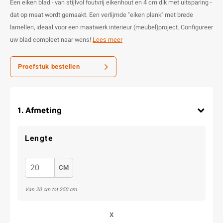
Een eiken blad - van stijlvol foutvrij eikenhout en 4 cm dik met uitsparing -
dat op maat wordt gemaakt. Een verlijmde "eiken plank" met brede
lamellen, ideaal voor een maatwerk interieur (meubel)project. Configureer
uw blad compleet naar wens!
Lees meer
Proefstuk bestellen
1
.
Afmeting
Lengte
CM
Van 20 cm tot 250 cm
X