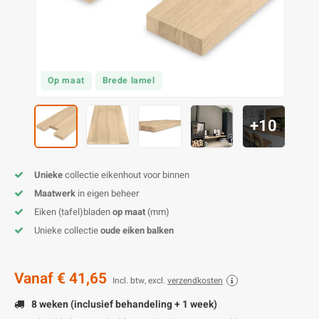
E
E
S
E
B
K
E
S
A
B
M
E
S
B
V
Op maat
Brede lamel
E
S
B
P
+10
E
A
V
Unieke
collectie eikenhout voor binnen
B
Maatwerk
in eigen beheer
Eiken (tafel)bladen
op maat
(mm)
Unieke collectie
oude eiken balken
Vanaf
€ 41,65
Incl. btw, excl.
verzendkosten
8 weken (inclusief behandeling + 1 week)