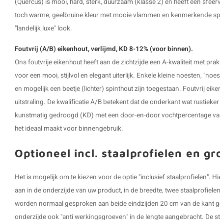
(Quercus) is mooi, hard, sterk, duurzaam (klasse 2) en heeft een sfeervo
toch warme, geelbruine kleur met mooie vlammen en kenmerkende spiege
"landelijk luxe" look.
Foutvrij (A/B) eikenhout, verlijmd, KD 8-12% (voor binnen).
Ons foutvrije eikenhout heeft aan de zichtzijde een A-kwaliteit met pra
voor een mooi, stijlvol en elegant uiterlijk. Enkele kleine noesten, "noe
en mogelijk een beetje (lichter) spinthout zijn toegestaan. Foutvrij eik
uitstraling. De kwalificatie A/B betekent dat de onderkant wat rustieker k
kunstmatig gedroogd (KD) met een door-en-door vochtpercentage van 
het ideaal maakt voor binnengebruik.
Optioneel incl. staalprofielen en g
Het is mogelijk om te kiezen voor de optie "inclusief staalprofielen".
aan in de onderzijde van uw product, in de breedte, twee staalprofiel
worden normaal gesproken aan beide eindzijden 20 cm van de kant ge
onderzijde ook "anti werkingsgroeven" in de lengte aangebracht. De s