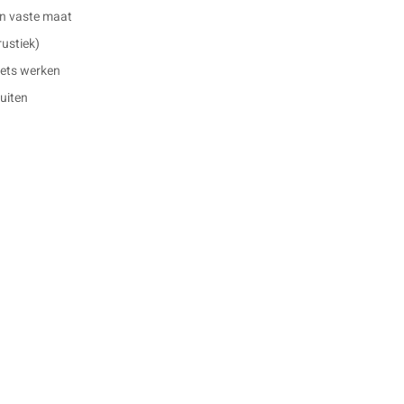
en vaste maat
rustiek)
 iets werken
buiten