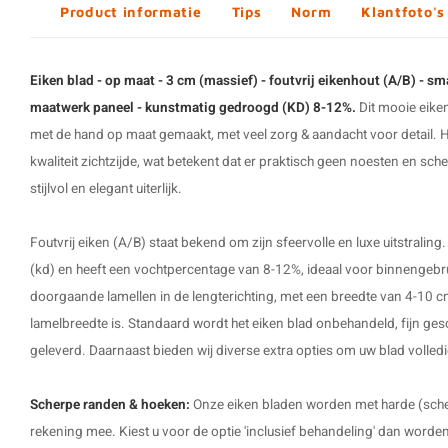
Product informatie
Tips
Norm
Klantfoto's
Eiken blad - op maat - 3 cm (massief) - foutvrij eikenhout (A/B) - sm
maatwerk paneel - kunstmatig gedroogd (KD) 8-12%.
Dit mooie eike
met de hand op maat gemaakt, met veel zorg & aandacht voor detail. He
kwaliteit zichtzijde, wat betekent dat er praktisch geen noesten en sch
stijlvol en elegant uiterlijk.
Foutvrij eiken (A/B) staat bekend om zijn sfeervolle en luxe uitstralin
(kd) en heeft een vochtpercentage van 8-12%, ideaal voor binnengebr
doorgaande lamellen in de lengterichting, met een breedte van 4-10
lamelbreedte is. Standaard wordt het eiken blad onbehandeld, fijn ges
geleverd. Daarnaast bieden wij diverse extra opties om uw blad volled
Scherpe randen & hoeken:
Onze eiken bladen worden met harde (sche
rekening mee. Kiest u voor de optie 'inclusief behandeling' dan worde