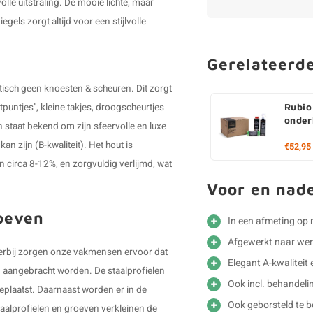
lle uitstraling. De mooie lichte, maar
ls zorgt altijd voor een stijlvolle
Gerelateerd
ktisch geen knoesten & scheuren. Dit zorgt
stpuntjes", kleine takjes, droogscheurtjes
Rubio
onder
en staat bekend om zijn sfeervolle en luxe
an zijn (B-kwaliteit). Het hout is
€52,95
circa 8-12%, en zorgvuldig verlijmd, wat
Voor en nad
roeven
In een afmeting op
Afgewerkt naar we
 Hierbij zorgen onze vakmensen ervoor dat
Elegant A-kwaliteit 
en aangebracht worden. De staalprofielen
Ook incl. behandelin
plaatst. Daarnaast worden er in de
Ook geborsteld te b
taalprofielen en groeven verkleinen de