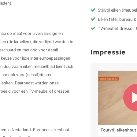
laden).
Stijlvol eiken (meube
Eiken tafel, bureau 
TV-meubel, dressoir 
ap op maat voor u vervaardigd en
ten (de lamellen), die verlijmd worden tot
geschuurd en met oog voor detail
Impressie
 keuze voor luxe interieurtoepassingen
Een duurzaam eiken meubelblad leent zich
maar ook voor (schuif)deuren,
planken. Daarnaast worden onze
rbeeld voor een TV-meubel of dressoir
Foutvrij eikenhout
nnen in Nederland. Europees eikenhout