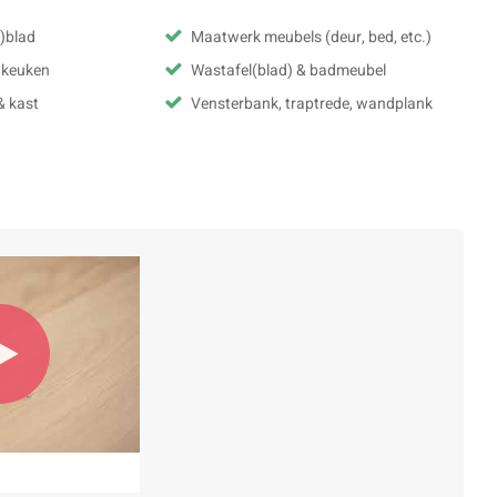
l)blad
Maatwerk meubels (deur, bed, etc.)
& keuken
Wastafel(blad) & badmeubel
& kast
Vensterbank, traptrede, wandplank