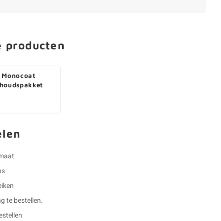
e producten
 Monocoat
houdspakket
elen
 maat
ns
eiken
g te bestellen.
estellen