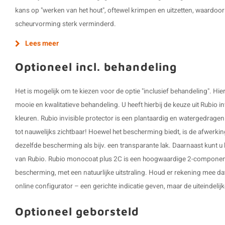
kans op "werken van het hout", oftewel krimpen en uitzetten, waardoo
scheurvorming sterk verminderd.
Lees meer
Optioneel incl. behandeling
Het is mogelijk om te kiezen voor de optie "inclusief behandeling". H
mooie en kwalitatieve behandeling. U heeft hierbij de keuze uit Rubio in
kleuren. Rubio invisible protector is een plantaardig en watergedrage
tot nauwelijks zichtbaar! Hoewel het bescherming biedt, is de afwerking
dezelfde bescherming als bijv. een transparante lak. Daarnaast kunt u 
van Rubio. Rubio monocoat plus 2C is een hoogwaardige 2-componen
bescherming, met een natuurlijke uitstraling. Houd er rekening mee d
online configurator – een gerichte indicatie geven, maar de uiteindelijke
Optioneel geborsteld