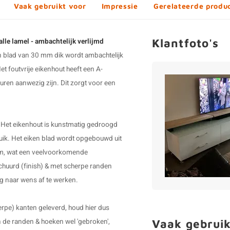
Vaak gebruikt voor
Impressie
Gerelateerde produ
Klantfoto's
alle lamel - ambachtelijk verlijmd
n blad van 30 mm dik wordt ambachtelijk
t foutvrije eikenhout heeft een A-
euren aanwezig zijn. Dit zorgt voor een
g. Het eikenhout is kunstmatig gedroogd
uik. Het eiken blad wordt opgebouwd uit
 cm, wat een veelvoorkomende
chuurd (finish) & met scherpe randen
ig naar wens af te werken.
rpe) kanten geleverd, houd hier dus
Vaak gebruik
n de randen & hoeken wel 'gebroken',