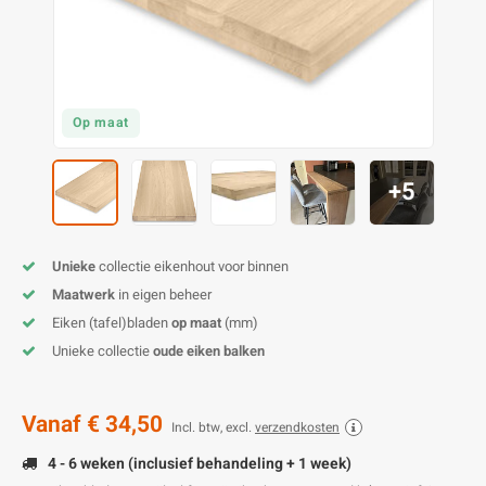
E
E
S
E
B
K
E
S
A
B
M
E
S
B
V
Op maat
E
S
B
P
+5
E
A
V
Unieke
collectie eikenhout voor binnen
B
Maatwerk
in eigen beheer
Eiken (tafel)bladen
op maat
(mm)
Unieke collectie
oude eiken balken
Vanaf
€ 34,50
Incl. btw, excl.
verzendkosten
4 - 6 weken (inclusief behandeling + 1 week)