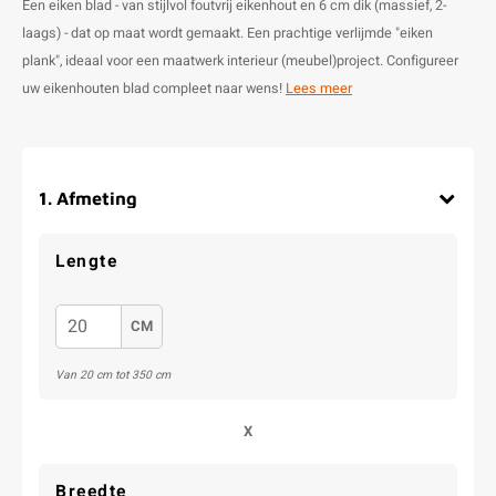
Een eiken blad - van stijlvol foutvrij eikenhout en 6 cm dik (massief, 2-
laags) - dat op maat wordt gemaakt. Een prachtige verlijmde "eiken
plank", ideaal voor een maatwerk interieur (meubel)project. Configureer
uw eikenhouten blad compleet naar wens!
Lees meer
1
.
Afmeting
Lengte
CM
Van 20 cm tot 350 cm
X
Breedte