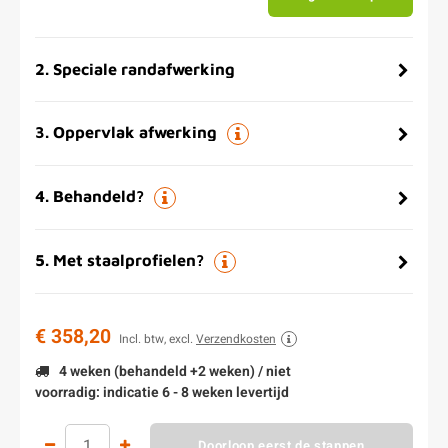
2
.
Speciale randafwerking
3
.
Oppervlak afwerking
4
.
Behandeld?
5
.
Met staalprofielen?
€ 358,20
Incl. btw, excl.
Verzendkosten
4 weken (behandeld +2 weken) / niet
voorradig: indicatie 6 - 8 weken levertijd
Doorloop eerst de stappen