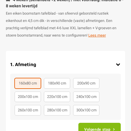
8 weken levertijd
Een eiken boomstam tafelblad - van sfeervol geborsteld rustiek
eikenhout en 4,5 cm dik - in verschillende (vaste) afmetingen. Een
prachtig verlijmd tafelblad met 4-6 luxe XXL lamellen + V-groeven en
stoere boomstamrand, naar wens te configureren!
Lees meer
1
.
Afmeting
160x80 cm
180x90 cm
200x90 cm
200x100 cm
220x100 cm
240x100 cm
260x100 cm
280x100 cm
300x100 cm
Volgende stap