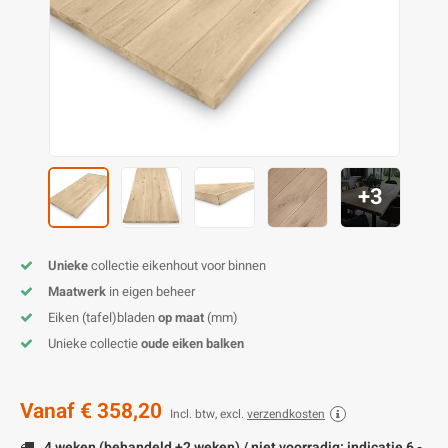
E
E
S
E
B
K
E
S
A
B
M
E
S
B
V
E
S
B
P
+3
E
A
V
B
Unieke
collectie eikenhout voor binnen
Maatwerk
in eigen beheer
Eiken (tafel)bladen
op maat
(mm)
Unieke collectie
oude eiken balken
Vanaf
€ 358,20
Incl. btw, excl.
verzendkosten
4 weken (behandeld +2 weken) / niet voorradig: indicatie 6 -