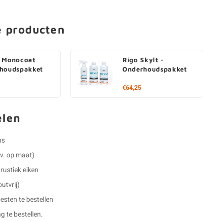
e producten
 Monocoat
Rigo Skylt -
houdspakket
Onderhoudspakket
€64,25
elen
ns
.v. op maat)
rustiek eiken
outvrij)
esten te bestellen
g te bestellen.