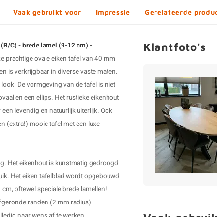
Vaak gebruikt voor
Impressie
Gerelateerde produ
Klantfoto's
t (B/C) - brede lamel (9-12 cm) -
e prachtige
ovale eiken tafel
van 40 mm
en is verkrijgbaar in diverse vaste maten.
 look. De vormgeving van de tafel is niet
 ovaal en een ellips. Het rustieke eikenhout
een levendig en natuurlijk uiterlijk. Ook
n (extra!) mooie tafel met een luxe
ing. Het eikenhout is kunstmatig gedroogd
uik. Het eiken tafelblad wordt opgebouwd
2 cm, oftewel speciale brede lamellen!
 afgeronde randen (2 mm radius)
olledig naar wens af te werken.