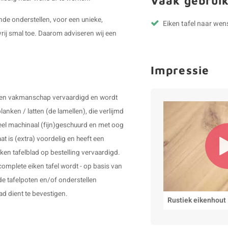
Vaak gebruik
nde onderstellen, voor een unieke,
Eiken tafel naar wen
vrij smal toe. Daarom adviseren wij een
Impressie
g en vakmanschap vervaardigd en wordt
anken / latten (de lamellen), die verlijmd
heel machinaal (fijn)geschuurd en met oog
t is (extra) voordelig en heeft een
iken tafelblad op bestelling vervaardigd.
omplete eiken tafel wordt - op basis van
de tafelpoten en/of onderstellen
ad dient te bevestigen.
Rustiek eikenhout