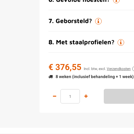
7
.
Geborsteld?
8
.
Met staalprofielen?
€ 376,55
Incl. btw, excl.
Verzendkosten
8 weken (inclusief behandeling + 1 week)