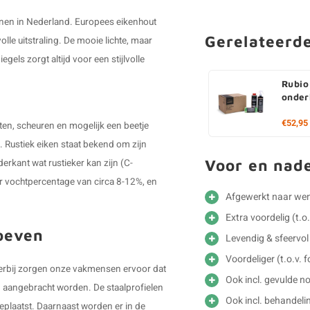
nnen in Nederland. Europees eikenhout
Gerelateerd
lle uitstraling. De mooie lichte, maar
ls zorgt altijd voor een stijlvolle
Rubio
onder
€52,95
sten, scheuren en mogelijk een beetje
jk. Rustiek eiken staat bekend om zijn
Voor en nad
derkant wat rustieker kan zijn (C-
r vochtpercentage van circa 8-12%, en
Afgewerkt naar we
Extra voordelig (t.o
roeven
Levendig & sfeervol 
Voordeliger (t.o.v. f
 Hierbij zorgen onze vakmensen ervoor dat
Ook incl. gevulde no
en aangebracht worden. De staalprofielen
Ook incl. behandelin
plaatst. Daarnaast worden er in de