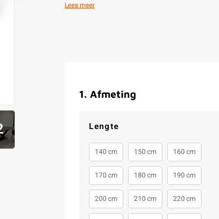
Lees meer
1
.
Afmeting
2
Lengte
140 cm
150 cm
160 cm
170 cm
180 cm
190 cm
200 cm
210 cm
220 cm