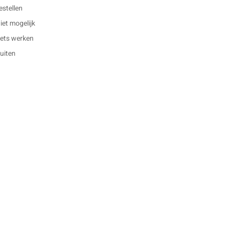
estellen
et mogelijk
 iets werken
buiten