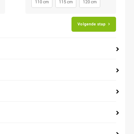
110 cm
115 cm
120 cm
Volgende stap