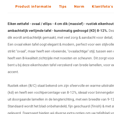
Product informatie
Tips
Norm
Klantfoto's
Eiken eettafel - ovaal / ellips - 4 cm dik (massief) - rustiek eikenhou
ambachtelijk verlijmde tafel - kunstmatig gedroogd (KD) 8-12%.
Dez
dik wordt ambachtelijk gemaakt, met veel zorg & aandacht voor detail, 
Een ovaal
eiken tafel
oogt elegant & modern, perfect voor een stijlvolle
strikt "ovaal", maar heeft een vloeiende, "ovaalachtige" stijl, tussen een
heeft een B-kwaliteit zichtzijde met noesten en scheuren. Dit zorgt voor 
bent u bij deze eikenhouten tafel verzekerd van brede lamellen, voor ee
accent.
Rustiek eiken (B/C) staat bekend om zijn sfeervolle en warme uitstral
(kd) en heeft een vochtpercentage van 8-12%, ideaal voor binnengebr
uit doorgaande lamellen in de lengterichting, met een breedte van 9-1
Standaard wordt het blad onbehandeld, fijn geschuurd (finish) & met
geleverd. Daarnaast bieden wij diverse extra opties om uw tafelblad v