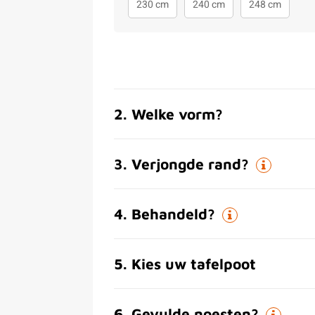
230 cm
240 cm
248 cm
2
.
Welke vorm?
3
.
Verjongde rand?
4
.
Behandeld?
5
.
Kies uw tafelpoot
6
.
Gevulde noesten?