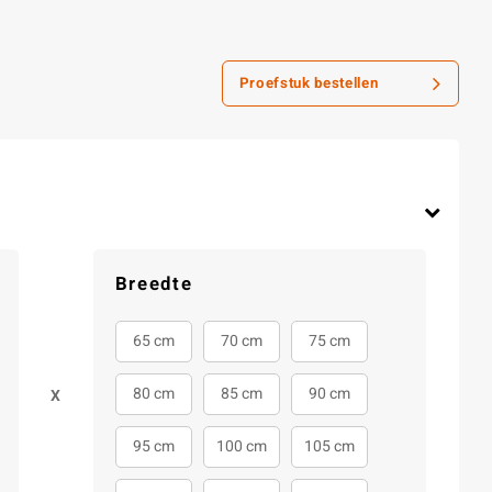
Proefstuk bestellen
Breedte
65 cm
70 cm
75 cm
80 cm
85 cm
90 cm
X
95 cm
100 cm
105 cm