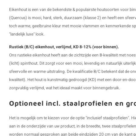
Eikenhout is een van de bekendste & populairste houtsoorten voor bi
(Quercus) is mooi, hard, sterk, duurzaam (klasse 2) en heeft een sfeervo
toch warme, geelbruine kleur met mooie vlammen en kenmerkende spiege
"landelijk luxe" look.
Rustiek (B/C) eikenhout, verlijmd, KD 8-12% (voor binnen).
Ons rustieke eikenhout heeft aan de zichtzijde een B-kwaliteit met noe
(licht) spinthout. Dit zorgt voor een mooi, levendig en natuurlijk uiterli
sfeervolle en warme uitstraling. De kwalificatie B/C betekent dat de on
kwaliteit). Het hout is kunstmatig gedroogd (KD) met een door-en-doo
zorgvuldig verlijmd, wat het ideaal maakt voor binnengebruik.
Optioneel incl. staalprofielen en g
Het is mogelijk om te kiezen voor de optie "inclusief staalprofielen".
aan in de onderzijde van uw product, in de breedte, twee staalprofiel
worden normaal gesproken aan beide eindzijden 20 cm van de kant ge