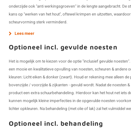
onderzijde ook "anti werkingsgroeven" in de lengte aangebracht. De s
kans op "werken van het hout", oftewel krimpen en uitzetten, waardoo
scheurvorming sterk verminderd.
Lees meer
Optioneel incl. gevulde noesten
Het is mogelijk om te kiezen voor de optie "inclusief gevulde noesten
een mooie en kwalitatieve opvulling van noesten, scheuren & andere o
kleuren: Licht eiken & donker (zwart). Houd er rekening mee alleen de p
bovenzijde / voorzijde & zijkanten - gevuld wordt. Nadat de noesten & 
product een extra schuurbehandeling. Hierdoor kan het hout net iets du
kunnen mogelijk kleine imperfecties in de opgevulde noesten voorkom
lichter opkleuren. Na behandeling (met olie of lak) zal het vulmiddel 
Optioneel incl. behandeling