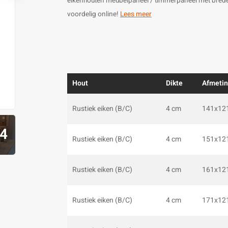
eikenhouten meubelpaneel / timmerpaneel met brede l
voordelig online!
Lees meer
Hout
Dikte
Afmeti
Rustiek eiken (B/C)
4 cm
141x12
4
Rustiek eiken (B/C)
4 cm
151x12
Rustiek eiken (B/C)
4 cm
161x12
Rustiek eiken (B/C)
4 cm
171x12