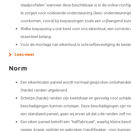
staalprofielen" wanneer deze beschikbaar is in de online configu
te zorgen voor voldoende ondersteuning (lees: ondersteuning
voorkomen, vooral bij toepassingen zoals een vrijhangend bur
Welke toepassing u ook kiest voor ons eikenhout, een correcte
essentieel belang.
Voor de montage van eikenhout is schroefbevestiging de beste
Lees meer
Norm
Een eikenhouten paneel wordt normaal gesproken onbehandeld,
(harde) randen uitgeleverd.
Scherpe (harde) randen zijn kwetsbaar en gevoelig voor schade,
beschadigingen kunnen ontstaan. Deze beschadigingen zijn ni
een standaard paneel, gaan wij ervan uit dat u de randen zelf n
Een eiken paneel betreft een "halffabricaat", waarbij kleine be
veegje, krasje, splinter en gebroken (rand)hoekje - voor kunn