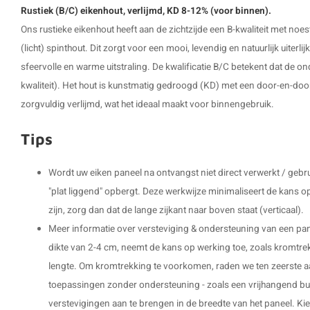
Rustiek (B/C) eikenhout, verlijmd, KD 8-12% (voor binnen).
Ons rustieke eikenhout heeft aan de zichtzijde een B-kwaliteit met noe
(licht) spinthout. Dit zorgt voor een mooi, levendig en natuurlijk uiterli
sfeervolle en warme uitstraling. De kwalificatie B/C betekent dat de on
kwaliteit). Het hout is kunstmatig gedroogd (KD) met een door-en-doo
zorgvuldig verlijmd, wat het ideaal maakt voor binnengebruik.
Tips
Wordt uw eiken paneel na ontvangst niet direct verwerkt / gebru
"plat liggend" opbergt. Deze werkwijze minimaliseert de kans o
zijn, zorg dan dat de lange zijkant naar boven staat (verticaal).
Meer informatie over versteviging & ondersteuning van een panee
dikte van 2-4 cm, neemt de kans op werking toe, zoals kromtre
lengte. Om kromtrekking te voorkomen, raden we ten zeerste a
toepassingen zonder ondersteuning - zoals een vrijhangend burea
verstevigingen aan te brengen in de breedte van het paneel. Kies h