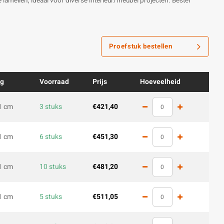
amellen, ideaal voor diverse interieur/meubel projecten. Bestel
Proefstuk bestellen
ng
Voorraad
Prijs
Hoeveelheid
1 cm
3 stuks
€421,40
1 cm
6 stuks
€451,30
1 cm
10 stuks
€481,20
1 cm
5 stuks
€511,05