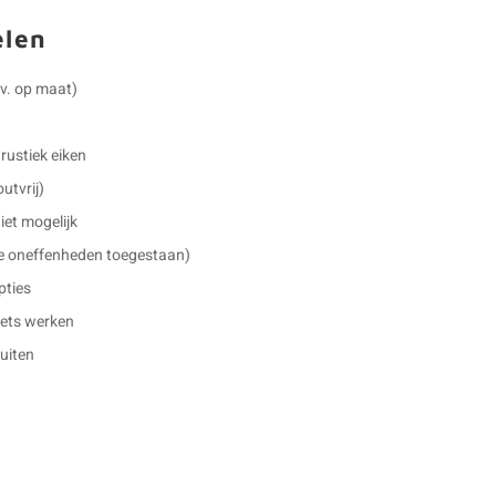
elen
.v. op maat)
rustiek eiken
outvrij)
et mogelijk
ne oneffenheden toegestaan)
pties
 iets werken
buiten