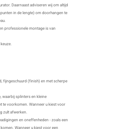
rator. Daarnaast adviseren wij om altijd
spunten in de lengte) om doorhangen te
eau.
 en professionele montage is van
 keuze.
 fijngeschuurd (finish) en met scherpe
 waarbij splinters en kleine
et te voorkomen. Wanneer u kiest voor
og zult afwerken.
schadigingen en oneffenheden - zoals een
en komen. Wanneer u kiest voor een