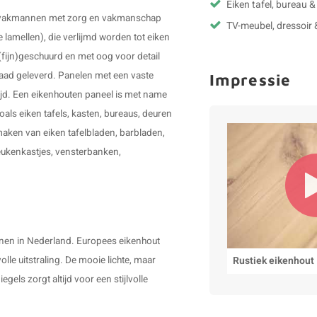
Eiken tafel, bureau 
en vakmannen met zorg en vakmanschap
TV-meubel, dressoir 
 lamellen), die verlijmd worden tot eiken
(fijn)geschuurd en met oog voor detail
raad geleverd.
Panelen met een vaste
Impressie
ijd.
Een eikenhouten paneel is met name
oals eiken tafels, kasten, bureaus, deuren
maken van eiken tafelbladen, barbladen,
eukenkastjes, vensterbanken,
nnen in Nederland. Europees eikenhout
Rustiek eikenhout
lle uitstraling. De mooie lichte, maar
ls zorgt altijd voor een stijlvolle