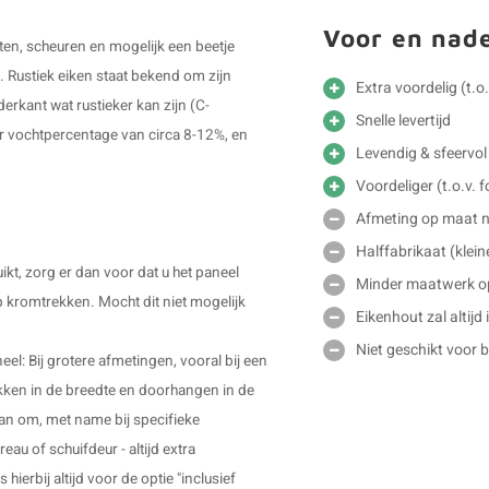
Voor en nad
sten, scheuren en mogelijk een beetje
jk. Rustiek eiken staat bekend om zijn
Extra voordelig (t.o
derkant wat rustieker kan zijn (C-
Snelle levertijd
r vochtpercentage van circa 8-12%, en
Levendig & sfeervol 
Voordeliger (t.o.v. f
Afmeting op maat ni
Halffabrikaat (klei
ikt, zorg er dan voor dat u het paneel
Minder maatwerk o
p kromtrekken. Mocht dit niet mogelijk
Eikenhout zal altijd
Niet geschikt voor 
l: Bij grotere afmetingen, vooral bij een
kken in de breedte en doorhangen in de
an om, met name bij specifieke
u of schuifdeur - altijd extra
ierbij altijd voor de optie "inclusief