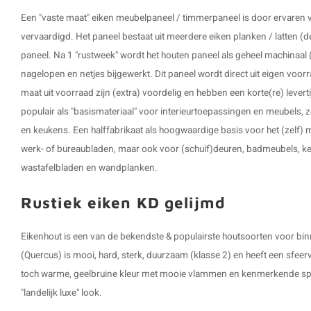
Een "vaste maat" eiken meubelpaneel / timmerpaneel is door ervar
vervaardigd. Het paneel bestaat uit meerdere eiken planken / latten (de
paneel. Na 1 "rustweek" wordt het houten paneel als geheel machinaal 
nagelopen en netjes bijgewerkt. Dit paneel wordt direct uit eigen voor
maat uit voorraad zijn (extra) voordelig en hebben een korte(re) levert
populair als "basismateriaal" voor interieurtoepassingen en meubels, z
en keukens. Een halffabrikaat als hoogwaardige basis voor het (zelf) 
werk- of bureaubladen, maar ook voor (schuif)deuren, badmeubels, k
wastafelbladen en wandplanken.
Rustiek eiken KD gelijmd
Eikenhout is een van de bekendste & populairste houtsoorten voor bi
(Quercus) is mooi, hard, sterk, duurzaam (klasse 2) en heeft een sfeervo
toch warme, geelbruine kleur met mooie vlammen en kenmerkende spiege
"landelijk luxe" look.