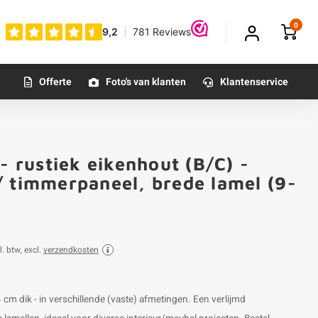
0
Offerte
Foto's van klanten
Klantenservice
- rustiek eikenhout (B/C) -
Klantfoto
/ timmerpaneel, brede lamel (9-
l. btw, excl.
verzendkosten
4 cm dik - in verschillende (vaste) afmetingen. Een verlijmd