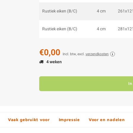
Rustiek eiken (B/C)
4 cm
261x12
Rustiek eiken (B/C)
4 cm
281x12
€0,00
Incl. btw, excl.
verzendkosten
4 weken
In
Vaak gebruikt voor
Impressie
Voor en nadelen