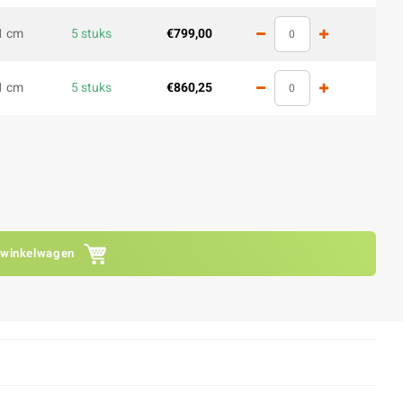
1 cm
5 stuks
€799,00
1 cm
5 stuks
€860,25
 winkelwagen