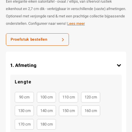
Een elegante eiken salontafel - ovaal / ellips, van sfeervol rustiek
eikenhout en 2,7 cm dik - verkrijgbaar in verschillende (vaste) afmetingen.
Optioneel met verjongde rand & met een prachtige collectie bijpassende
onderstellen. Configureer naar wens!
Lees meer
Proefstuk bestellen
1
.
Afmeting
Lengte
90 cm
100 cm
110 cm
120 cm
130 cm
140 cm
150 cm
160 cm
170 cm
180 cm