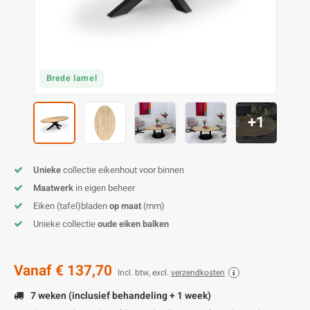
E
E
S
E
B
K
E
S
A
B
M
E
S
B
V
Brede lamel
E
S
B
P
+1
E
A
V
Unieke
collectie eikenhout voor binnen
B
Maatwerk
in eigen beheer
Eiken (tafel)bladen
op maat
(mm)
Unieke collectie
oude eiken balken
Vanaf
€ 137,70
Incl. btw, excl.
verzendkosten
7 weken (inclusief behandeling + 1 week)