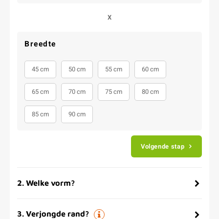
X
Breedte
45 cm
50 cm
55 cm
60 cm
65 cm
70 cm
75 cm
80 cm
85 cm
90 cm
Volgende stap
2
.
Welke vorm?
3
.
Verjongde rand?