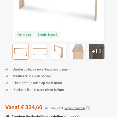
E
E
S
E
B
K
E
S
A
B
M
E
S
B
V
Op maat
Brede lamel
E
S
B
P
+11
E
A
V
B
Unieke
collectie eikenhout voor binnen
Maatwerk
in eigen beheer
Eiken (tafel)bladen
op maat
(mm)
Unieke collectie
oude eiken balken
Vanaf
€ 334,60
Incl. btw, excl.
verzendkosten
7 weken (inclusief behandeling + 1 week)