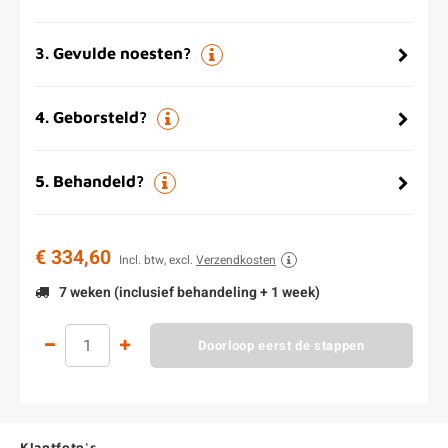
3
.
Gevulde noesten?
4
.
Geborsteld?
5
.
Behandeld?
€ 334,60
Incl. btw, excl.
Verzendkosten
7 weken (inclusief behandeling + 1 week)
Doorloop eerst de stappen
Klantfoto's