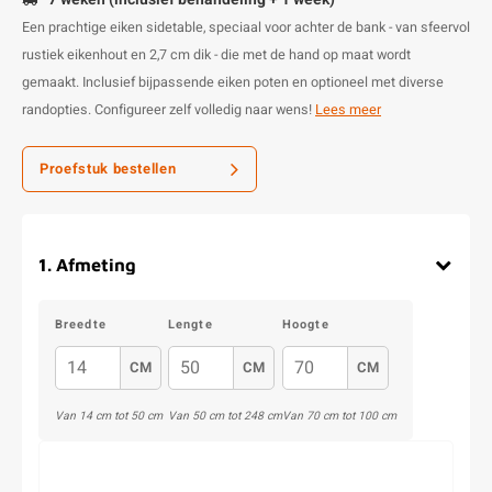
Een prachtige eiken sidetable, speciaal voor achter de bank - van sfeervol
rustiek eikenhout en 2,7 cm dik - die met de hand op maat wordt
gemaakt. Inclusief bijpassende eiken poten en optioneel met diverse
randopties. Configureer zelf volledig naar wens!
Lees meer
Proefstuk bestellen
1
.
Afmeting
Breedte
Lengte
Hoogte
CM
CM
CM
Van
14
cm tot
50
cm
Van
50
cm tot
248
cm
Van
70
cm tot
100
cm