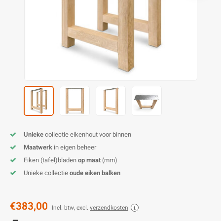
E
E
S
E
B
K
E
S
A
B
M
E
S
B
V
E
S
B
P
E
A
V
B
Unieke
collectie eikenhout voor binnen
Maatwerk
in eigen beheer
Eiken (tafel)bladen
op maat
(mm)
Unieke collectie
oude eiken balken
€383,00
Incl. btw, excl.
verzendkosten