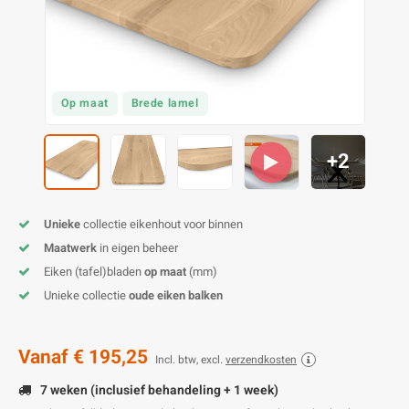
E
E
S
E
B
K
E
S
A
B
M
E
S
B
V
Op maat
Brede lamel
E
S
B
P
+2
E
A
V
Unieke
collectie eikenhout voor binnen
B
Maatwerk
in eigen beheer
Eiken (tafel)bladen
op maat
(mm)
Unieke collectie
oude eiken balken
Vanaf
€ 195,25
Incl. btw, excl.
verzendkosten
7 weken (inclusief behandeling + 1 week)