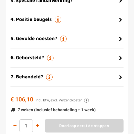
3
.
Speciale randafwerking?
4
.
Positie beugels
5
.
Gevulde noesten?
6
.
Geborsteld?
7
.
Behandeld?
€ 106,10
Incl. btw, excl.
Verzendkosten
7 weken (inclusief behandeling + 1 week)
Doorloop eerst de stappen