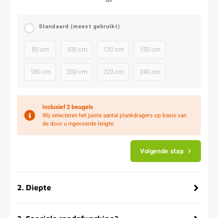
Standaard (meest gebruikt)
80 cm
100 cm
120 cm
150 cm
180 cm
200 cm
220 cm
240 cm
Inclusief
2 beugels
Wij selecteren het juiste aantal plankdragers op basis van
de door u ingevoerde lengte.
Volgende stap
2
.
Diepte