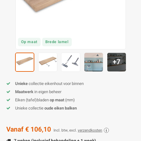
E
E
S
E
B
K
E
S
A
B
M
E
S
B
V
Op maat
Brede lamel
E
S
B
P
+7
E
A
V
B
Unieke
collectie eikenhout voor binnen
Maatwerk
in eigen beheer
Eiken (tafel)bladen
op maat
(mm)
Unieke collectie
oude eiken balken
Vanaf
€ 106,10
Incl. btw, excl.
verzendkosten
7 weken (inclusief behandeling + 1 week)