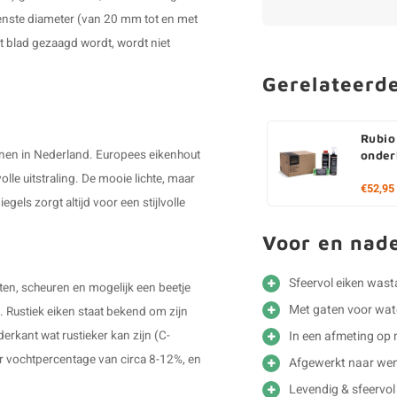
ewenste diameter (van 20 mm tot en met
et blad gezaagd wordt, wordt niet
Gerelateerd
Rubio
nnen in Nederland. Europees eikenhout
onder
lle uitstraling. De mooie lichte, maar
€52,95
ls zorgt altijd voor een stijlvolle
Voor en nad
Sfeervol eiken wast
sten, scheuren en mogelijk een beetje
Met gaten voor wat
jk. Rustiek eiken staat bekend om zijn
In een afmeting op
derkant wat rustieker kan zijn (C-
r vochtpercentage van circa 8-12%, en
Afgewerkt naar we
Levendig & sfeervol 