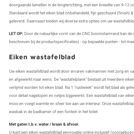
doorgaande lamellen in de lengterichting, met een breedte van 9-12 cm
Standaard wordt het eiken blad onbehandeld, fijn geschuurd (finish)
geleverd. Daarnaast bieden wij diverse extra opties om uw wastafelbla
LET OP:
Door de natuurlijke vorm van de CNC boomstamrand kan de di
beschreven bij de productspecificaties) - op bepaalde punten - tot max
Eiken wastafelblad
Uw eiken wastafelblad wordt door ervaren vakmannen met zorg en v
en afgewerkt naar wens. De "wastafelplank" bestaat uit meerdere eiken 
verlijmd worden tot eiken blad. Na 1 "rustweek" wordt het blad als ge
voor detail nagelopen en netjes bijgewerkt. Een wastafelblad van eikenh
mooi en voegt warmte en sfeer toe aan uw interieur. Onze wastafelblad
wasbak in de badkamer of een fontein in het toilet.
Met gaten t.b.v. water / kraan & afvoer.
U kunt een eiken wastafelblad eenvoudig online inclusief (voorgeboord