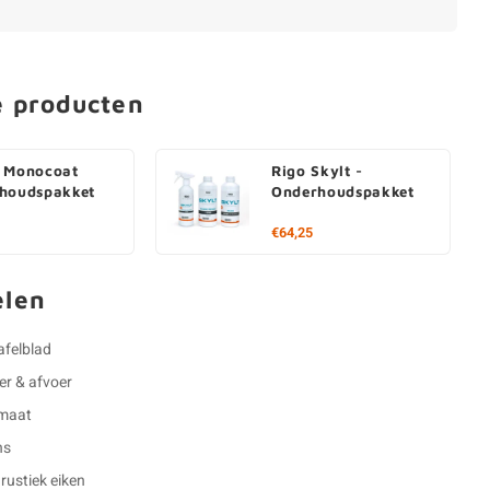
e producten
 Monocoat
Rigo Skylt -
houdspakket
Onderhoudspakket
€64,25
elen
afelblad
er & afvoer
 maat
ns
rustiek eiken