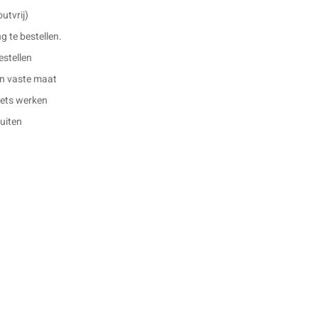
outvrij)
g te bestellen.
estellen
en vaste maat
 iets werken
buiten