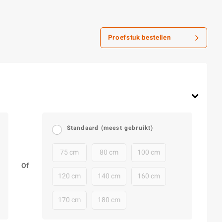
Proefstuk bestellen
Standaard (meest gebruikt)
75 cm
80 cm
100 cm
Of
120 cm
140 cm
160 cm
170 cm
180 cm