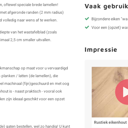
Vaak gebruik
, oftewel speciale brede lamellen!
 & met afgeronde randen (2 mm radius)
Bijzondere eiken "wa
d volledig naar wens af te werken.
Voor een (opzet) w
epte van het wastafelblad (zoals
imaal 2,5 cm smaller uitvallen.
Impressie
akmanschap op maat voor u vervaardigd
planken / latten (de lamellen), die
heel machinaal (fijn)geschuurd en met oog
out is - naast praktisch - vooral ook
en zijn ideaal geschikt voor een opzet
Rustiek eikenhout
e) gaten bestellen, wel zo handig! U kunt