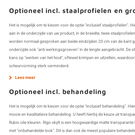
Optioneel incl. staalprofielen en g
Het is mogelijk om te kiezen voor de optie "inclusief staalprofielen".
aan in de onderzijde van uw product, in de breedte, twee staalprofiel
worden normaal gesproken aan beide eindzijden 20 cm van de kant ge
onderzijde ook "anti werkingsgroeven" in de lengte aangebracht. De s
kans op "werken van het hout", oftewel krimpen en uitzetten, waardoo
scheurvorming sterk verminderd.
Lees meer
Optioneel incl. behandeling
Het is mogelijk om te kiezen voor de optie "inclusief behandeling". H
mooie en kwalitatieve behandeling. U heeft hierbij de keuze uit transpar
Rubio olie kleuren. Rigo skylt is een hoogwaardige matte transparante
met "onbehandelde look". Dit is dan ook de meest populaire behandeli