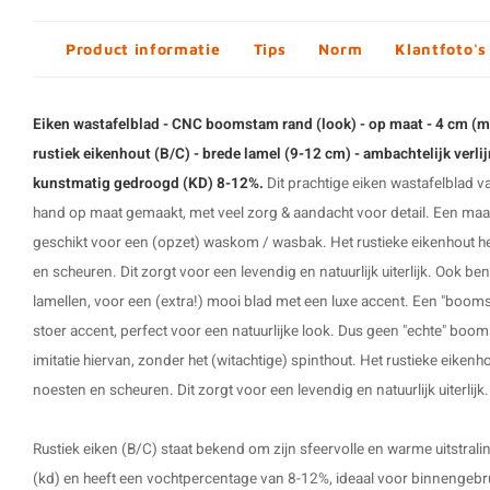
Product informatie
Tips
Norm
Klantfoto's
Eiken wastafelblad - CNC boomstam rand (look) - op maat - 4 cm (mas
rustiek eikenhout (B/C) - brede lamel (9-12 cm) - ambachtelijk verl
kunstmatig gedroogd (KD) 8-12%.
Dit prachtige eiken wastafelblad 
hand op maat gemaakt, met veel zorg & aandacht voor detail. Een maa
geschikt voor een (opzet) waskom / wasbak. Het rustieke eikenhout hee
en scheuren. Dit zorgt voor een levendig en natuurlijk uiterlijk. Ook ben
lamellen, voor een (extra!) mooi blad met een luxe accent. Een "boom
stoer accent, perfect voor een natuurlijke look. Dus geen "echte" b
imitatie hiervan, zonder het (witachtige) spinthout. Het rustieke eikenho
noesten en scheuren. Dit zorgt voor een levendig en natuurlijk uiterlijk.
Rustiek eiken (B/C) staat bekend om zijn sfeervolle en warme uitstral
(kd) en heeft een vochtpercentage van 8-12%, ideaal voor binnengebr