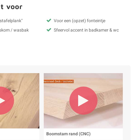
t voor
stafelplank"
Voor een (opzet) fonteintje
askom / wasbak
Sfeervol accent in badkamer & wc
Boomstam rand (CNC)