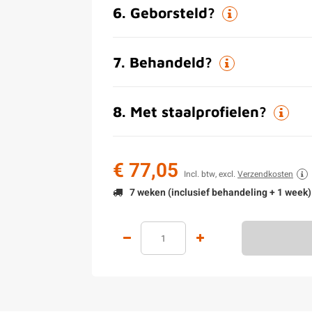
6
.
Geborsteld?
7
.
Behandeld?
8
.
Met staalprofielen?
€ 77,05
Incl. btw, excl.
Verzendkosten
7 weken (inclusief behandeling + 1 week)