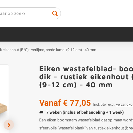
k eikenhout (B/C) - verlijmd, brede lamel (9-12 cm) - 40 mm
Eiken wastafelblad- bo
dik - rustiek eikenhout 
(9-12 cm) - 40 mm
Vanaf
€ 77,05
Incl. btw, excl.
verzendko
7 weken (inclusief behandeling + 1 week)
Een eiken boomstam wastafelblad dat op maat wordt 
sfeervolle "wastafel plank" van rustiek eikenhout (b