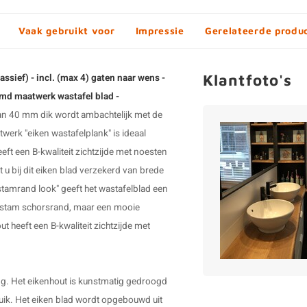
Vaak gebruikt voor
Impressie
Gerelateerde produ
Klantfoto's
sief) - incl. (max 4) gaten naar wens -
ijmd maatwerk wastafel blad -
van 40 mm dik wordt ambachtelijk met de
twerk "
eiken wastafelplank
" is ideaal
ft een B-kwaliteit zichtzijde met noesten
t u bij dit eiken blad verzekerd van brede
stamrand look" geeft het wastafelblad een
oomstam schorsrand, maar een mooie
ut heeft een B-kwaliteit zichtzijde met
ing. Het eikenhout is kunstmatig gedroogd
uik. Het eiken blad wordt opgebouwd uit