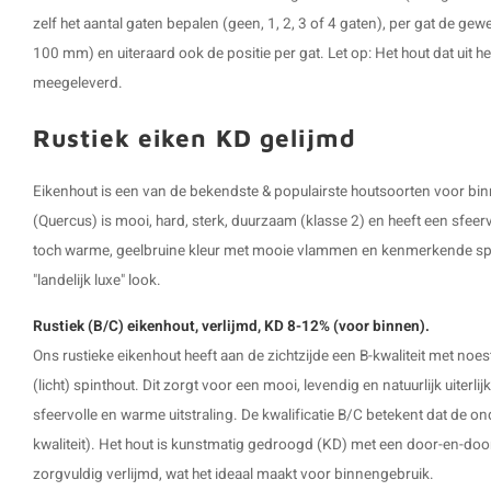
zelf het aantal gaten bepalen (geen, 1, 2, 3 of 4 gaten), per gat de g
100 mm) en uiteraard ook de positie per gat. Let op: Het hout dat uit h
meegeleverd.
Rustiek eiken KD gelijmd
Eikenhout is een van de bekendste & populairste houtsoorten voor bi
(Quercus) is mooi, hard, sterk, duurzaam (klasse 2) en heeft een sfeervo
toch warme, geelbruine kleur met mooie vlammen en kenmerkende spiege
"landelijk luxe" look.
Rustiek (B/C) eikenhout, verlijmd, KD 8-12% (voor binnen).
Ons rustieke eikenhout heeft aan de zichtzijde een B-kwaliteit met noe
(licht) spinthout. Dit zorgt voor een mooi, levendig en natuurlijk uiterli
sfeervolle en warme uitstraling. De kwalificatie B/C betekent dat de on
kwaliteit). Het hout is kunstmatig gedroogd (KD) met een door-en-doo
zorgvuldig verlijmd, wat het ideaal maakt voor binnengebruik.