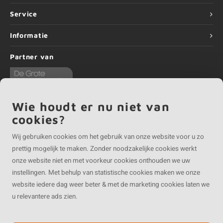
Service
Informatie
Partner van
Wie houdt er nu niet van
cookies?
©
Copyright
2026 EIKENvakman | EIKENvakman is onderdeel van
Roca Online BV
Wij gebruiken cookies om het gebruik van onze website voor u zo
prettig mogelijk te maken. Zonder noodzakelijke cookies werkt
onze website niet en met voorkeur cookies onthouden we uw
instellingen. Met behulp van statistische cookies maken we onze
website iedere dag weer beter & met de marketing cookies laten we
u relevantere ads zien.