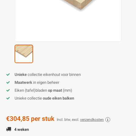
E
E
S
E
B
K
E
S
A
B
M
E
S
B
V
E
S
B
P
E
A
V
Unieke
collectie eikenhout voor binnen
B
Maatwerk
in eigen beheer
Eiken (tafel)bladen
op maat
(mm)
Unieke collectie
oude eiken balken
€304,85
per stuk
Incl. btw, excl.
verzendkosten
4 weken