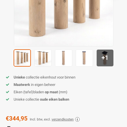
E
E
S
E
B
K
E
S
A
B
M
E
S
B
V
E
S
B
P
+1
E
A
V
B
Unieke
collectie eikenhout voor binnen
Maatwerk
in eigen beheer
Eiken (tafel)bladen
op maat
(mm)
Unieke collectie
oude eiken balken
€344,95
Incl. btw, excl.
verzendkosten