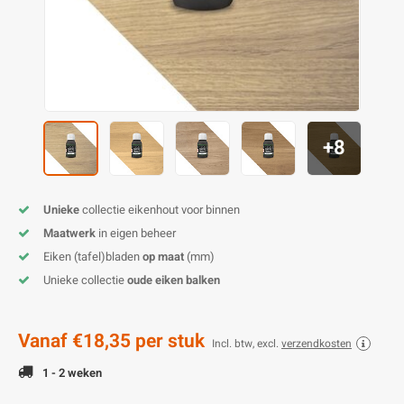
E
E
S
E
B
K
E
S
A
B
M
E
S
B
V
+8
E
S
B
P
E
A
V
Unieke
collectie eikenhout voor binnen
B
Maatwerk
in eigen beheer
Eiken (tafel)bladen
op maat
(mm)
Unieke collectie
oude eiken balken
Vanaf
€18,35
per stuk
Incl. btw, excl.
verzendkosten
1 - 2 weken