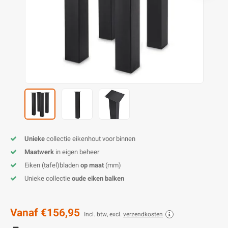
E
E
S
E
B
K
E
S
A
B
M
E
S
B
V
E
S
B
P
E
A
V
B
Unieke
collectie eikenhout voor binnen
Maatwerk
in eigen beheer
Eiken (tafel)bladen
op maat
(mm)
Unieke collectie
oude eiken balken
Vanaf
€156,95
Incl. btw, excl.
verzendkosten