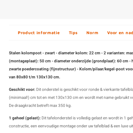
Product informatie
Tips
Norm
Voor en na
Stalen kolompoot - zwart - diameter kolom: 22 cm - 2 varianten: mas
(montageplaat): 50 cm - diameter onderzijde (grondplaat): 60 cm - h
zwarte poedercoating (fijnstructuur) -
Kolom/pilaar/kegel-poot voor
van 80x80 t/m 130x130 cm.
Geschikt voor:
Dit onderstel is geschikt voor ronde & vierkante tafel
(minimaal!) cm tot en met 130x130 cm en wordt met name gebruikt 
De draagkracht betreft max 350 kg.
1 geheel (gelast):
Dit tafelonderstel is volledig gelast en wordt in 1 ge
constructie, een eenvoudige montage onder uw tafelblad & een luxe uit