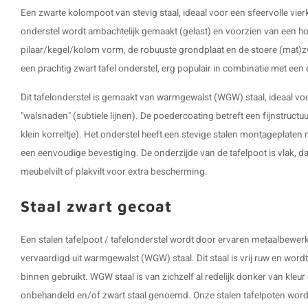
Een zwarte kolompoot van stevig staal, ideaal voor een sfeervolle vie
onderstel
wordt ambachtelijk gemaakt (gelast) en voorzien van een ho
pilaar/kegel/kolom vorm, de robuuste grondplaat en de stoere (mat)zw
een prachtig zwart tafel onderstel, erg populair in combinatie met een
Dit tafelonderstel is gemaakt van warmgewalst (WGW) staal, ideaal vo
"walsnaden" (subtiele lijnen). De poedercoating betreft een fijnstructu
klein korreltje). Het onderstel heeft een stevige stalen montageplate
een eenvoudige bevestiging. De onderzijde van de tafelpoot is vlak, 
meubelvilt of plakvilt voor extra bescherming.
Staal zwart gecoat
Een stalen tafelpoot / tafelonderstel wordt door ervaren metaalbew
vervaardigd uit warmgewalst (WGW) staal. Dit staal is vrij ruw en word
binnen gebruikt. WGW staal is van zichzelf al redelijk donker van kleu
onbehandeld en/of zwart staal genoemd. Onze stalen tafelpoten word