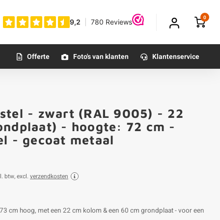
0
Offerte
Foto's van klanten
Klantenservice
stel - zwart (RAL 9005) - 22
ondplaat) - hoogte: 72 cm -
l - gecoat metaal
l. btw, excl.
verzendkosten
l - 73 cm hoog, met een 22 cm kolom & een 60 cm grondplaat - voor een