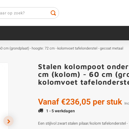
60 cm (grondplaat) - hoogte: 72 cm - kolomvoet tafelonderstel - gecoat metaal
Stalen kolompoot onder
cm (kolom) - 60 cm (gr
kolomvoet tafelonderste
Vanaf
€236,05
per stuk
Inc
1 - 5 werkdagen
Een stijlvol zwart stalen pilaar/kolom tafelonderste