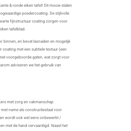
rkante &
ronde eiken tafel
! Dit mooie
stalen
ogwaardige poedercoating. De stijlvolle
arte fijnstructuur coating zorgen voor
eiken tafelblad
.
or binnen, en bevat lasnaden en mogelijk
ur coating met een subtiele textuur (een
n met voorgeboorde gaten, wat zorgt voor
daarom adviseren we het gebruik van
erkers met zorg en vakmanschap
t met name als constructiestaal voor
r en wordt ook wel eens onbewerkt /
en met de hand vervaardigd. Naast het