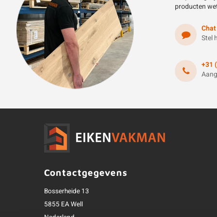
producten we
Chat
Stel 
+31 
Aang
Contactgegevens
Bosserheide 13
5855 EA Well