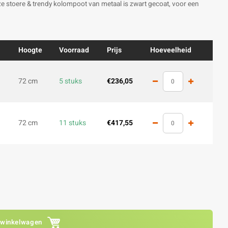
e stoere & trendy kolompoot van metaal is zwart gecoat, voor een
Hoogte
Voorraad
Prijs
Hoeveelheid
72 cm
5 stuks
€236,05
72 cm
11 stuks
€417,55
 winkelwagen