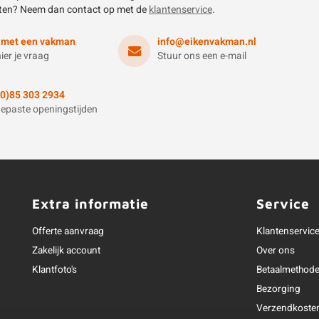
ten? Neem dan contact op met de
klantenservice
.
 met een vakman
info@eikenvakman.nl
hier je vraag
Stuur ons een e-mail
(0)85 303 2934
epaste openingstijden
Extra informatie
Service
Offerte aanvraag
Klantenservic
Zakelijk account
Over ons
Klantfoto's
Betaalmethod
Bezorging
Verzendkoste