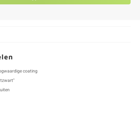
elen
oogwaardige coating
tzwart"
buiten