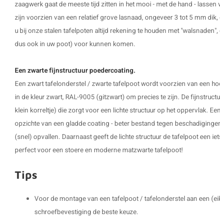
zaagwerk gaat de meeste tijd zitten in het mooi - met de hand - lassen 
zijn voorzien van een relatief grove lasnaad, ongeveer 3 tot 5 mm dik, 
u bij onze stalen tafelpoten altijd rekening te houden met "walsnaden", dit
dus ook in uw poot) voor kunnen komen.
Een zwarte fijnstructuur poedercoating.
Een zwart tafelonderstel / zwarte tafelpoot wordt voorzien van een h
in de kleur zwart, RAL-9005 (gitzwart) om precies te zijn. De fijnstruct
klein korreltje) die zorgt voor een lichte structuur op het oppervlak. Een
opzichte van een gladde coating - beter bestand tegen beschadiginge
(snel) opvallen. Daarnaast geeft de lichte structuur de tafelpoot een iet
perfect voor een stoere en moderne matzwarte tafelpoot!
Tips
Voor de montage van een tafelpoot / tafelonderstel aan een (ei
schroefbevestiging de beste keuze.