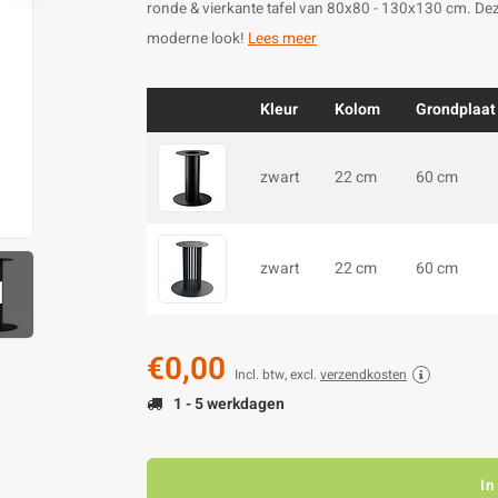
ronde & vierkante tafel van 80x80 - 130x130 cm. Dez
moderne look!
Lees meer
Kleur
Kolom
Grondplaat
zwart
22 cm
60 cm
zwart
22 cm
60 cm
1
€0,00
Incl. btw, excl.
verzendkosten
1 - 5 werkdagen
In