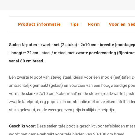
Product informatie
Tips
Norm
Voor en na
Stalen N-poten - zwart - set (2 stuks) - 2x10 cm - breedte (montage
- hoogte: 72 cm - staal / metaal met zwarte poedercoating (fijnstruc
vanaf 80 cm breed.
Een zwarte N poot van stevig staal, ideaal voor een mooie (eet)tafel! 
ambachtelijk gemaakt (gelast) en voorzien van een hoogwaardige poe
vorm, de slanke 2x10 cm "kokermaat" en de stoere (mat)zwarte fijnstr
zwarte tafelpoot, erg populair in combinatie met onze eiken tafelblad
stuks geleverd, en de weergegeven prijs is altijd de setprijs.
Geschikt voor:
Deze
stalen tafelpoot
is geschikt voor tafelbladen met
wordt met name gebruikt voor tafelbladen van 90-100 cm breed.