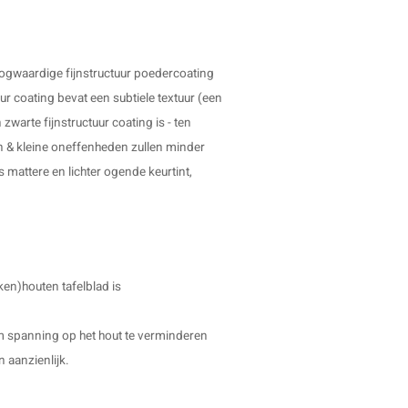
oogwaardige fijnstructuur poedercoating
uur coating bevat een subtiele textuur (een
 zwarte fijnstructuur coating is - ten
n & kleine oneffenheden zullen minder
s mattere en lichter ogende keurtint,
ken)houten tafelblad is
 om spanning op het hout te verminderen
n aanzienlijk.