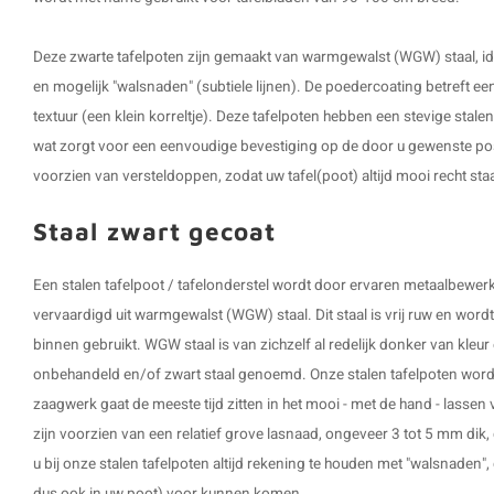
Deze
zwarte tafelpoten
zijn gemaakt van warmgewalst (WGW) staal, id
en mogelijk "walsnaden" (subtiele lijnen). De poedercoating betreft een
textuur (een klein korreltje). Deze tafelpoten hebben een stevige sta
wat zorgt voor een eenvoudige bevestiging op de door u gewenste posi
voorzien van versteldoppen, zodat uw tafel(poot) altijd mooi recht staa
Staal zwart gecoat
Een stalen tafelpoot / tafelonderstel wordt door ervaren metaalbew
vervaardigd uit warmgewalst (WGW) staal. Dit staal is vrij ruw en word
binnen gebruikt. WGW staal is van zichzelf al redelijk donker van kleu
onbehandeld en/of zwart staal genoemd. Onze stalen tafelpoten word
zaagwerk gaat de meeste tijd zitten in het mooi - met de hand - lassen 
zijn voorzien van een relatief grove lasnaad, ongeveer 3 tot 5 mm dik, 
u bij onze stalen tafelpoten altijd rekening te houden met "walsnaden", dit