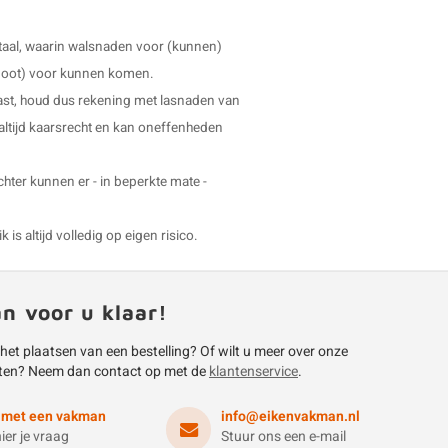
taal, waarin walsnaden voor (kunnen)
uw poot) voor kunnen komen.
ast, houd dus rekening met lasnaden van
 altijd kaarsrecht en kan oneffenheden
echter kunnen er - in beperkte mate -
is altijd volledig op eigen risico.
an voor u klaar!
 het plaatsen van een bestelling? Of wilt u meer over onze
ten? Neem dan contact op met de
klantenservice
.
 met een vakman
info@eikenvakman.nl
hier je vraag
Stuur ons een e-mail