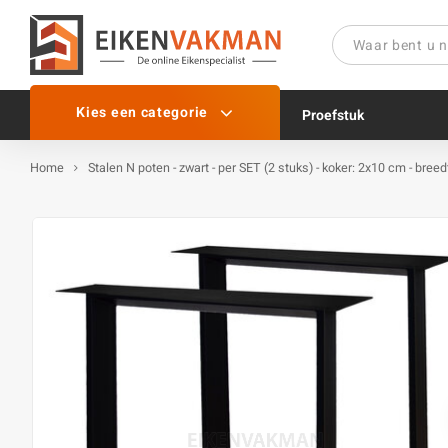
Kies een categorie
Proefstuk
Home
Stalen N poten - zwart - per SET (2 stuks) - koker: 2x10 cm - bree