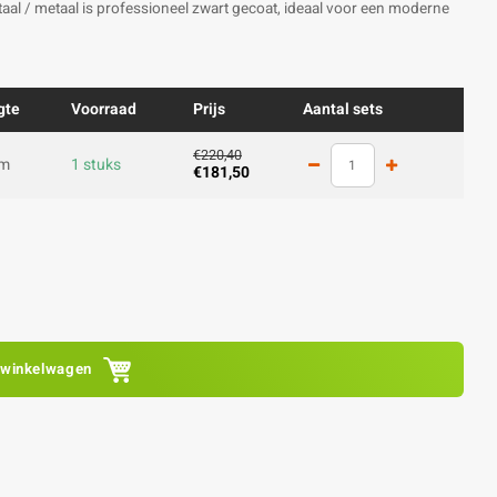
staal / metaal is professioneel zwart gecoat, ideaal voor een moderne
gte
Voorraad
Prijs
Aantal sets
€220,40
cm
1 stuks
€181,50
 winkelwagen