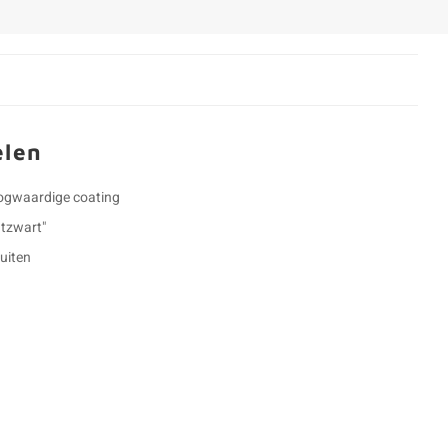
elen
oogwaardige coating
tzwart"
buiten