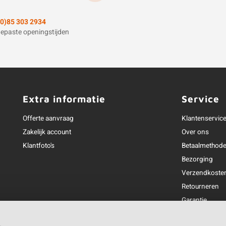
(0)85 303 2934
epaste openingstijden
Extra informatie
Service
Offerte aanvraag
Klantenservic
Zakelijk account
Over ons
Klantfoto's
Betaalmethod
Bezorging
Verzendkoste
Retourneren
Garantie
Klachtenafhan