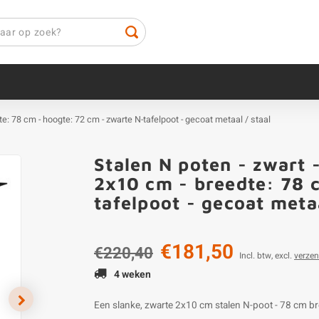
dte: 78 cm - hoogte: 72 cm - zwarte N-tafelpoot - gecoat metaal / staal
Stalen N poten - zwart -
2x10 cm - breedte: 78 
tafelpoot - gecoat metaa
€181,50
€220,40
Incl. btw, excl.
verze
4 weken
Een slanke, zwarte 2x10 cm stalen N-poot - 78 cm br