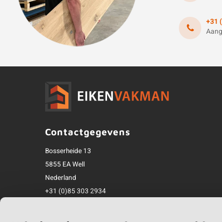
+31 
Aang
Contactgegevens
Bosserheide 13
5855 EA Well
Nederland
+31 (0)85 303 2934
info@eikenvakman.nl