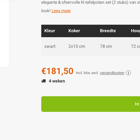
elegante & sfeervolle N-tafelpoten set (2 stuks) van 
look!
Lees meer
Kleur
Koker
Breedte
Hoo
zwart
2x10 cm
78 cm
72 
€181,50
Incl. btw, excl.
verzendkosten
4 weken
In