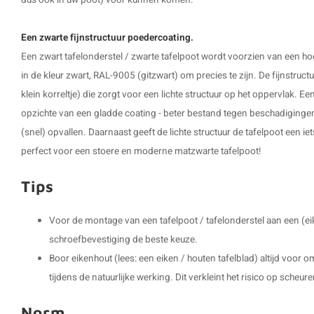
dus ook in uw poot) voor kunnen komen.
Een zwarte fijnstructuur poedercoating.
Een zwart tafelonderstel / zwarte tafelpoot wordt voorzien van een h
in de kleur zwart, RAL-9005 (gitzwart) om precies te zijn. De fijnstruct
klein korreltje) die zorgt voor een lichte structuur op het oppervlak. Een
opzichte van een gladde coating - beter bestand tegen beschadiginge
(snel) opvallen. Daarnaast geeft de lichte structuur de tafelpoot een iet
perfect voor een stoere en moderne matzwarte tafelpoot!
Tips
Voor de montage van een tafelpoot / tafelonderstel aan een (ei
schroefbevestiging de beste keuze.
Boor eikenhout (lees: een eiken / houten tafelblad) altijd voor
tijdens de natuurlijke werking. Dit verkleint het risico op scheure
Norm