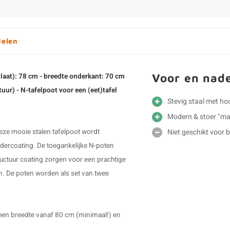
delen
Voor en nad
plaat): 78 cm - breedte onderkant: 70 cm
tuur) - N
-tafelpoot
voor een (eet)tafel
Stevig staal met h
Modern & stoer "ma
Deze mooie stalen tafelpoot wordt
Niet geschikt voor 
dercoating. De toegankelijke
N-poten
uctuur coating zorgen voor een prachtige
en. De poten worden als set van twee
 een breedte vanaf 80 cm (minimaal!) en