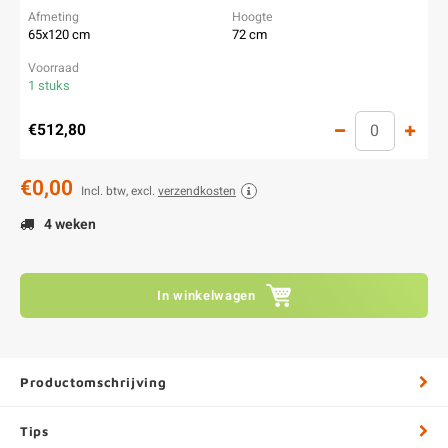
65x120 cm
72 cm
1 stuks
€512,80
€0,00
Incl. btw, excl.
verzendkosten
4 weken
In winkelwagen
Productomschrijving
Tips