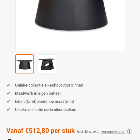
E
E
S
E
B
K
E
S
A
B
M
E
S
B
V
E
S
B
P
E
A
V
B
Unieke
collectie eikenhout voor binnen
Maatwerk
in eigen beheer
Eiken (tafel)bladen
op maat
(mm)
Unieke collectie
oude eiken balken
Vanaf
€512,80
per stuk
Incl. btw, excl.
verzendkosten