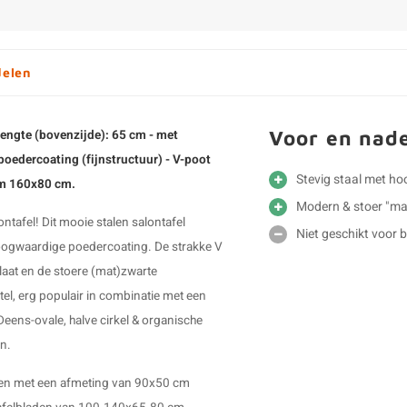
delen
Voor en nad
 lengte (bovenzijde): 65 cm - met
poedercoating (fijnstructuur) -
V-poot
Stevig staal met h
t/m 160x80 cm.
Modern & stoer "ma
ontafel! Dit mooie
stalen salontafel
Niet geschikt voor 
oogwaardige poedercoating. De strakke V
aat en de stoere (mat)zwarte
tel, erg populair in combinatie met een
, Deens-ovale, halve cirkel & organische
n.
aden met een afmeting van 90x50 cm