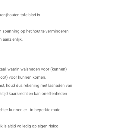
ken)houten tafelblad is
 om spanning op het hout te verminderen
n aanzienlijk.
taal, waarin walsnaden voor (kunnen)
uw poot) voor kunnen komen.
ast, houd dus rekening met lasnaden van
 altijd kaarsrecht en kan oneffenheden
echter kunnen er - in beperkte mate -
is altijd volledig op eigen risico.