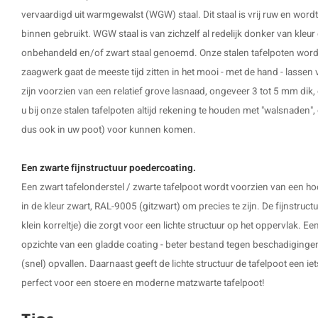
vervaardigd uit warmgewalst (WGW) staal. Dit staal is vrij ruw en word
binnen gebruikt. WGW staal is van zichzelf al redelijk donker van kleu
onbehandeld en/of zwart staal genoemd. Onze stalen tafelpoten word
zaagwerk gaat de meeste tijd zitten in het mooi - met de hand - lassen 
zijn voorzien van een relatief grove lasnaad, ongeveer 3 tot 5 mm dik, 
u bij onze stalen tafelpoten altijd rekening te houden met "walsnaden", dit
dus ook in uw poot) voor kunnen komen.
Een zwarte fijnstructuur poedercoating.
Een zwart tafelonderstel / zwarte tafelpoot wordt voorzien van een h
in de kleur zwart, RAL-9005 (gitzwart) om precies te zijn. De fijnstruct
klein korreltje) die zorgt voor een lichte structuur op het oppervlak. Een
opzichte van een gladde coating - beter bestand tegen beschadiginge
(snel) opvallen. Daarnaast geeft de lichte structuur de tafelpoot een iet
perfect voor een stoere en moderne matzwarte tafelpoot!