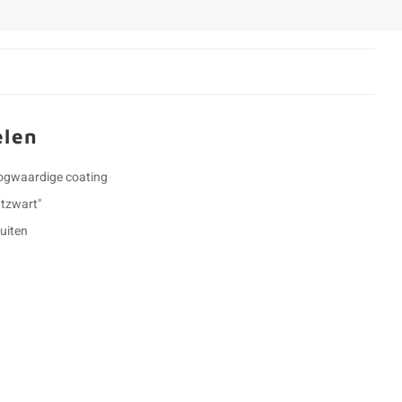
elen
oogwaardige coating
tzwart"
buiten