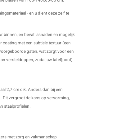
tafelbladen van 100-140x65-80 cm.
gingsmateriaal - en u dient deze zelf te
or binnen, en bevat lasnaden en mogelijk
ur coating met een subtiele textuur (een
t voorgeboorde gaten, wat zorgt voor een
van versteldoppen, zodat uw tafel(poot)
aal 2,7 cm dik. Anders dan bij een
d. Dit vergroot de kans op vervorming,
n staalprofielen.
erkers met zorg en vakmanschap