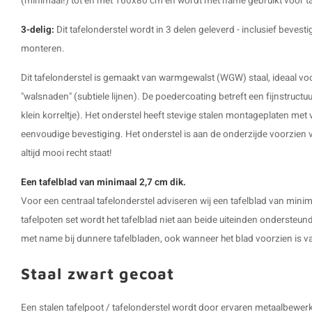
(minimaal!) tot en met 160x80 cm en wordt met name gebruikt voor 
3-delig:
Dit tafelonderstel wordt in 3 delen geleverd - inclusief bevesti
monteren.
Dit tafelonderstel is gemaakt van warmgewalst (WGW) staal, ideaal vo
"walsnaden" (subtiele lijnen). De poedercoating betreft een fijnstructu
klein korreltje). Het onderstel heeft stevige stalen montageplaten me
eenvoudige bevestiging. Het onderstel is aan de onderzijde voorzien 
altijd mooi recht staat!
Een tafelblad van minimaal 2,7 cm dik.
Voor een centraal tafelonderstel adviseren wij een tafelblad van minim
tafelpoten set wordt het tafelblad niet aan beide uiteinden ondersteun
met name bij dunnere tafelbladen, ook wanneer het blad voorzien is va
Staal zwart gecoat
Een stalen tafelpoot / tafelonderstel wordt door ervaren metaalbew