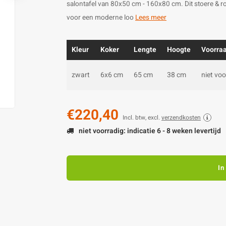
salontafel van 80x50 cm - 160x80 cm. Dit stoere & ro
voor een moderne loo
Lees meer
Kleur
Koker
Lengte
Hoogte
Voorra
zwart
6x6 cm
65 cm
38 cm
niet voo
€220,40
Incl. btw, excl.
verzendkosten
niet voorradig: indicatie 6 - 8 weken levertijd
In