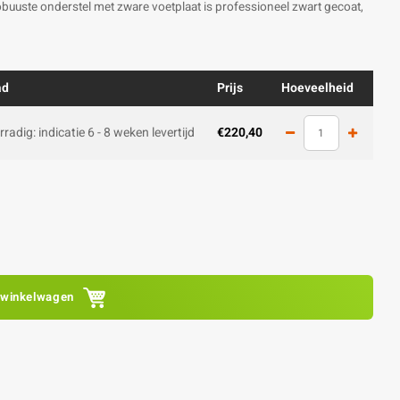
buuste onderstel met zware voetplaat is professioneel zwart gecoat,
ad
Prijs
Hoeveelheid
rradig: indicatie 6 - 8 weken levertijd
€220,40
 winkelwagen