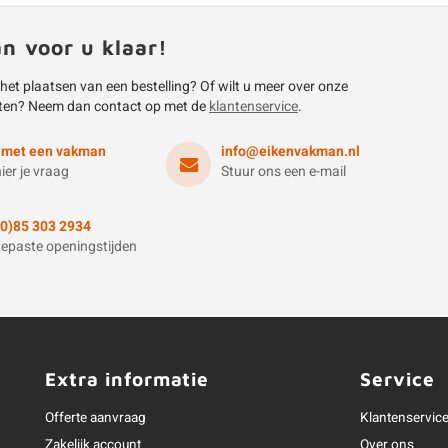
an voor u klaar!
 het plaatsen van een bestelling? Of wilt u meer over onze
ten? Neem dan contact op met de
klantenservice
.
 met een vakman
info@eikenvakman.nl
hier je vraag
Stuur ons een e-mail
(0)85 303 2934
epaste openingstijden
Extra informatie
Service
Offerte aanvraag
Klantenservic
Zakelijk account
Over ons