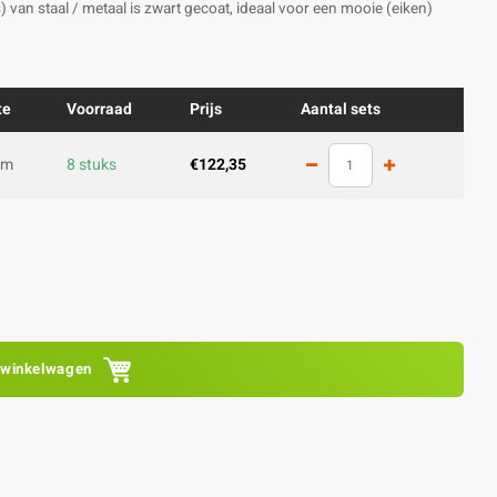
) van staal / metaal is zwart gecoat, ideaal voor een mooie (eiken)
te
Voorraad
Prijs
Aantal sets
cm
8 stuks
€122,35
 winkelwagen