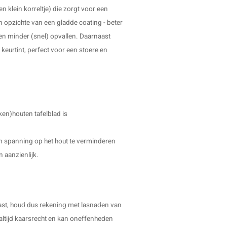
en klein korreltje) die zorgt voor een
ten opzichte van een gladde coating - beter
n minder (snel) opvallen. Daarnaast
e keurtint, perfect voor een stoere en
ken)houten tafelblad is
 om spanning op het hout te verminderen
n aanzienlijk.
ast, houd dus rekening met lasnaden van
 altijd kaarsrecht en kan oneffenheden