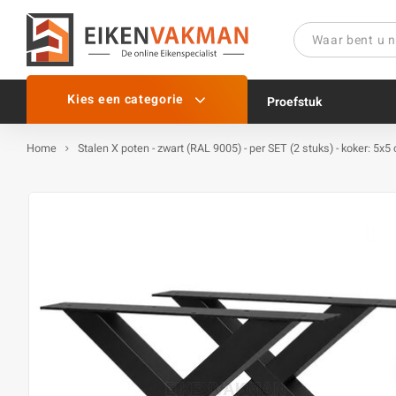
Kies een categorie
Proefstuk
Home
Stalen X poten - zwart (RAL 9005) - per SET (2 stuks) - koker: 5x5