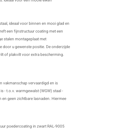
ijs: ideaal voor een mooie
eiken
taal, ideaal voor binnen en mooi glad en
eft een fijnstructuur coating met een
vige stalen montageplaat met
 door u gewenste positie. De onderzijde
lt of plakvilt voor extra bescherming.
en vakmanschap vervaardigd en is
is - t.o.v. warmgewalst (WGW) staal -
en en geen zichtbare lasnaden. Hiermee
tuur poedercoating in zwart RAL-9005