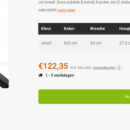
cm breed. Deze subtiele & trendy X-poten set (2 stuks
salontafel!
Lees meer
Kleur
Koker
Breedte
Hoog
zwart
5x5 cm
54 cm
37,5 
€122,35
Incl. btw, excl.
verzendkosten
1 - 5 werkdagen
In