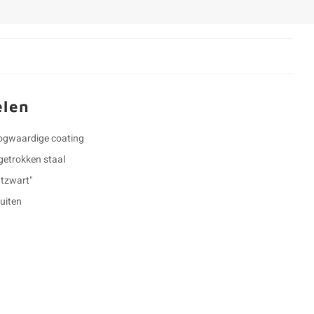
elen
oogwaardige coating
etrokken staal
tzwart"
buiten