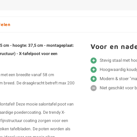
delen
Voor en nad
 55 cm - hoogte: 37,5 cm - montageplaat:
ructuur) - X
-tafelpoot
voor een
Stevig staal met h
Hoogwaardig koudg
en met een breedte vanaf 58 cm
Modern & stoer "ma
cm breed. De draagkracht betreft max 200
Niet geschikt voor 
alontafel! Deze mooie
salontafel poot van
aardige poedercoating. De trendy
X-
fijnstructuur coating zorgen voor een
 eiken tafelbladen. De poten worden als