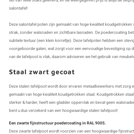
set van twee stuks geleverd, en de weergegeven prijs is altijd de setpr
salontafel
!
Deze
salontafel poten
zijn gemaakt van hoge kwaliteit koudgetrokken s
strak, zonder walsnaden en zichtbare lasnaden. De poedercoating betr
subtiele textuur (een klein korreltje). Deze tafelpoten hebben een ste
voorgeboorde gaten, wat zorgt voor een eenvoudige bevestiging op de
van de tafelpoot is vlak, daarom adviseren we het gebruik van meubelvi
Staal zwart gecoat
Deze stalen tafelpoot wordt door ervaren metaalbewerkers met zorg 
gemaakt van hoge kwaliteit koudgetrokken staal. Koudgetrokken staal 
sterker & harder, heeft een gladder oppervlak en bevat geen walsnad
bent u dus verzekerd van een hoogwaardige stalen tafelpoot!
Een zwarte fijnstructuur poedercoating in RAL 9005.
Deze zwarte tafelpoot wordt voorzien van een hoogwaardige fijnstruc