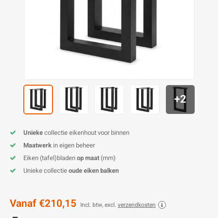
E
E
S
E
B
K
E
S
A
B
M
E
S
B
V
E
S
B
P
+2
E
A
V
B
Unieke
collectie eikenhout voor binnen
Maatwerk
in eigen beheer
Eiken (tafel)bladen
op maat
(mm)
Unieke collectie
oude eiken balken
Vanaf
€210,15
Incl. btw, excl.
verzendkosten