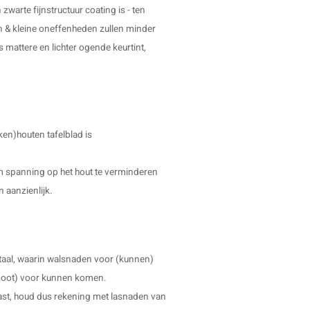
 zwarte fijnstructuur coating is - ten
n & kleine oneffenheden zullen minder
s mattere en lichter ogende keurtint,
ken)houten tafelblad is
 om spanning op het hout te verminderen
n aanzienlijk.
taal, waarin walsnaden voor (kunnen)
uw poot) voor kunnen komen.
ast, houd dus rekening met lasnaden van