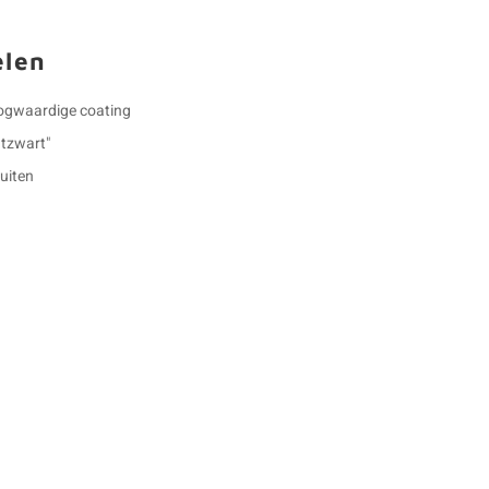
elen
oogwaardige coating
tzwart"
buiten