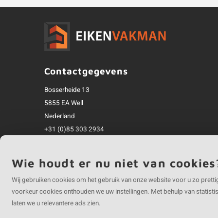
Contactgegevens
Bosserheide 13
5855 EA Well
Nederland
+31 (0)85 303 2934
info@eikenvakman.nl
Alle bedragen zijn incl. btw
Wie houdt er nu niet van cookies
Wij gebruiken cookies om het gebruik van onze website voor u zo pretti
voorkeur cookies onthouden we uw instellingen. Met behulp van statist
laten we u relevantere ads zien.
©
Copyright
2026 EIKENvakman | EIKENvakman is onderdeel van
Roca Online 