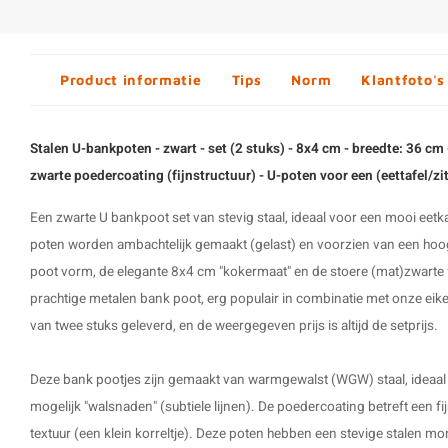
Product informatie
Tips
Norm
Klantfoto's
Stalen U-bankpoten - zwart - set (2 stuks) - 8x4 cm - breedte: 36 cm 
zwarte poedercoating (fijnstructuur) - U-poten voor een (eettafel/z
Een zwarte U bankpoot set van stevig staal, ideaal voor een mooi eet
poten
worden ambachtelijk gemaakt (gelast) en voorzien van een hoog
poot
vorm, de elegante 8x4 cm "kokermaat" en de stoere (mat)zwarte f
prachtige metalen bank poot, erg populair in combinatie met onze eik
van twee stuks geleverd, en de weergegeven prijs is altijd de setprijs.
Deze
bank pootjes
zijn gemaakt van warmgewalst (WGW) staal, ideaal
mogelijk "walsnaden" (subtiele lijnen). De poedercoating betreft een fi
textuur (een klein korreltje). Deze poten hebben een stevige stalen 