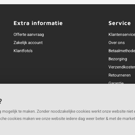
Extra informatie
Service
Offerte aanvraag
Klantenservic
Zakelijk account
Over ons
Klantfoto's
Betaalmethod
Bezorging
Verzendkoste
Retourneren
Garantie
Klachtenafhan
Openingstijden
?
g mogelijk te maken. Zonder noodzakelijke cookies werkt onze website niet 
ische cookies maken we onze website iedere dag weer beter & met de marke
BV