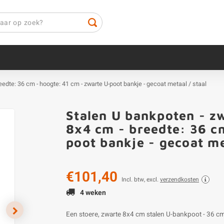
reedte: 36 cm - hoogte: 41 cm - zwarte U-poot bankje - gecoat metaal / staal
Stalen U bankpoten - zw
8x4 cm - breedte: 36 c
poot bankje - gecoat me
€101,40
Incl. btw, excl.
verzendkosten
4 weken
Een stoere, zwarte 8x4 cm stalen U-bankpoot - 36 c