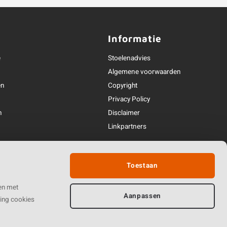
Informatie
e
Stoelenadvies
Algemene voorwaarden
en
Copyright
Privacy Policy
n
Disclaimer
Linkpartners
deling
Partner van
Toestaan
 & contact
en met
Aanpassen
ting cookies