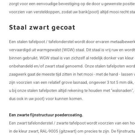
zorgt voor een eenvoudige bevestiging op de door u gewenste positie
voorzien van versteldoppen, zodat uw bank(poot) altijd mooi recht sta
Staal zwart gecoat
Een stalen tafelpoot / tafelonderstel wordt door ervaren metaalbew
vervaardigd uit warmgewalst (WGW) staal. Dit staal is vrij ruw en word
binnen gebruikt. WGW staal is van zichzelf al redelijk donker van kleu
onbehandeld en/of zwart staal genoemd. Onze stalen tafelpoten word
zaagwerk gaat de meeste tijd zitten in het mooi - met de hand - lassen 
zijn voorzien van een relatief grove lasnaad, ongeveer 3 tot 5 mm dik, 
u bij onze stalen tafelpoten altijd rekening te houden met "walsnaden", dit
dus ook in uw poot) voor kunnen komen.
Een zwarte fijnstructuur poedercoating.
Een zwart tafelonderstel / zwarte tafelpoot wordt voorzien van een h
in de kleur zwart, RAL-9005 (gitzwart) om precies te zijn. De fijnstruct