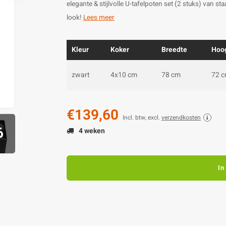
elegante & stijlvolle U-tafelpoten set (2 stuks) van s
look!
Lees meer
Kleur
Koker
Breedte
Hoo
zwart
4x10 cm
78 cm
72 
€139,60
Incl. btw, excl.
verzendkosten
6
4 weken
In