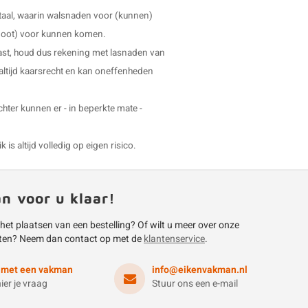
taal, waarin walsnaden voor (kunnen)
uw poot) voor kunnen komen.
ast, houd dus rekening met lasnaden van
 altijd kaarsrecht en kan oneffenheden
echter kunnen er - in beperkte mate -
is altijd volledig op eigen risico.
an voor u klaar!
 het plaatsen van een bestelling? Of wilt u meer over onze
ten? Neem dan contact op met de
klantenservice
.
 met een vakman
info@eikenvakman.nl
hier je vraag
Stuur ons een e-mail