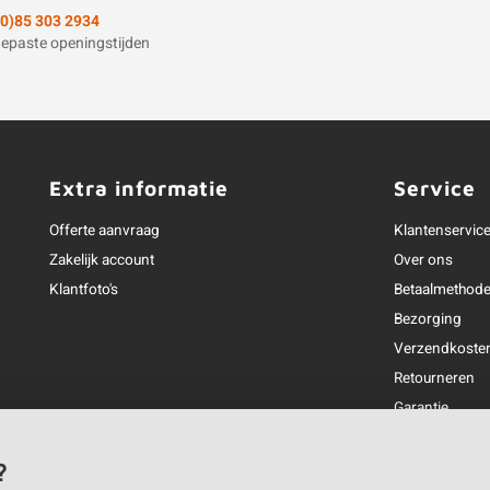
(0)85 303 2934
epaste openingstijden
Extra informatie
Service
Offerte aanvraag
Klantenservic
Zakelijk account
Over ons
Klantfoto's
Betaalmethod
Bezorging
Verzendkoste
Retourneren
Garantie
Klachtenafhan
Openingstijden
?