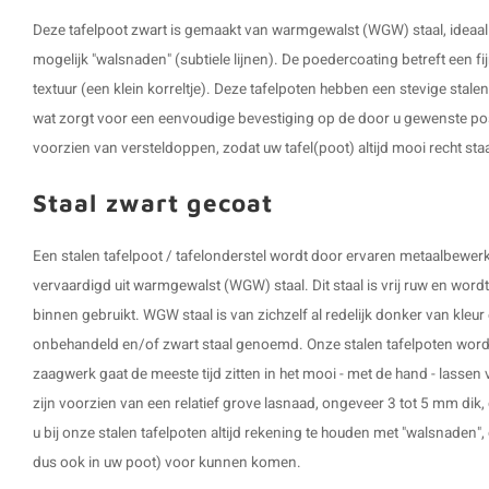
Deze
tafelpoot zwart
is gemaakt van warmgewalst (WGW) staal, ideaal
mogelijk "walsnaden" (subtiele lijnen). De poedercoating betreft een fi
textuur (een klein korreltje). Deze tafelpoten hebben een stevige sta
wat zorgt voor een eenvoudige bevestiging op de door u gewenste posi
voorzien van versteldoppen, zodat uw tafel(poot) altijd mooi recht staa
Staal zwart gecoat
Een stalen tafelpoot / tafelonderstel wordt door ervaren metaalbew
vervaardigd uit warmgewalst (WGW) staal. Dit staal is vrij ruw en word
binnen gebruikt. WGW staal is van zichzelf al redelijk donker van kleu
onbehandeld en/of zwart staal genoemd. Onze stalen tafelpoten word
zaagwerk gaat de meeste tijd zitten in het mooi - met de hand - lassen 
zijn voorzien van een relatief grove lasnaad, ongeveer 3 tot 5 mm dik, 
u bij onze stalen tafelpoten altijd rekening te houden met "walsnaden", dit
dus ook in uw poot) voor kunnen komen.