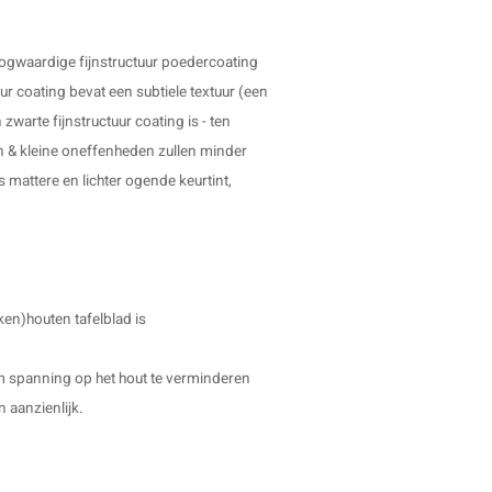
oogwaardige fijnstructuur poedercoating
uur coating bevat een subtiele textuur (een
 zwarte fijnstructuur coating is - ten
n & kleine oneffenheden zullen minder
s mattere en lichter ogende keurtint,
ken)houten tafelblad is
 om spanning op het hout te verminderen
n aanzienlijk.