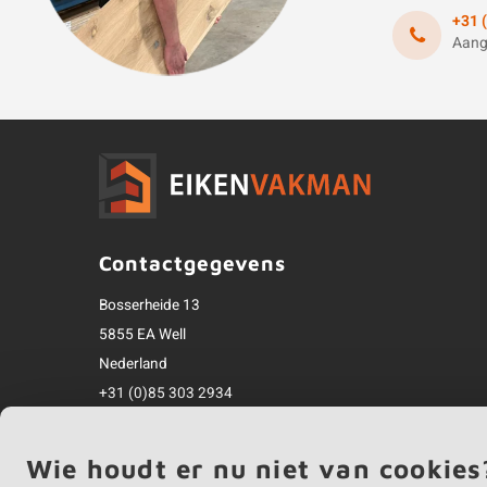
+31 
Aang
Contactgegevens
Bosserheide 13
5855 EA Well
Nederland
+31 (0)85 303 2934
info@eikenvakman.nl
Alle bedragen zijn incl. btw
Wie houdt er nu niet van cookies