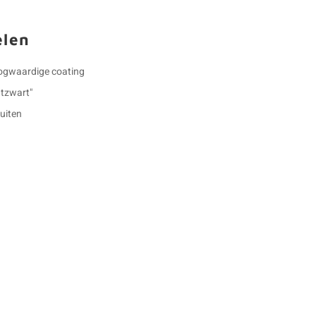
elen
oogwaardige coating
tzwart"
buiten