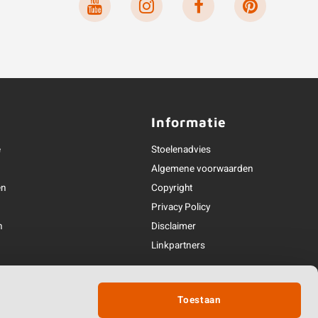
Informatie
e
Stoelenadvies
Algemene voorwaarden
en
Copyright
Privacy Policy
n
Disclaimer
Linkpartners
deling
Partner van
Toestaan
 & contact