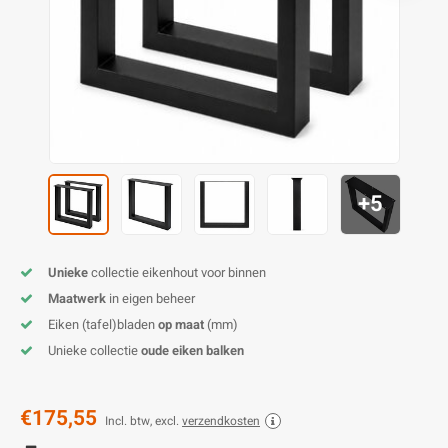
E
E
S
E
B
K
E
S
A
B
M
E
S
B
V
E
S
B
P
+5
E
A
V
B
Unieke
collectie eikenhout voor binnen
Maatwerk
in eigen beheer
Eiken (tafel)bladen
op maat
(mm)
Unieke collectie
oude eiken balken
€175,55
Incl. btw, excl.
verzendkosten