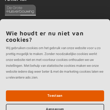
Wie houdt er nu niet van
©
Copyright
2026 EIKENvakman | EIKENvakman is onderdeel van
Roca Online BV
cookies?
Wij gebruiken cookies om het gebruik van onze website voor u zo
prettig mogelijk te maken. Zonder noodzakelijke cookies werkt
onze website niet en met voorkeur cookies onthouden we uw
instellingen. Met behulp van statistische cookies maken we onze
website iedere dag weer beter & met de marketing cookies laten we
u relevantere ads zien.
Toestaan
Aanpassen