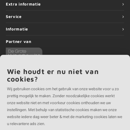
Extra informatie
Service
Informatie
Partner van
Wie houdt er nu niet van
cookies?
©
Copyright
2026 EIKENvakman | EIKENvakman is onderdeel van
Roca Online BV
Wij gebruiken cookies om het gebruik van onze website voor u zo
prettig mogelijk te maken. Zonder noodzakelijke cookies werkt
onze website niet en met voorkeur cookies onthouden we uw
instellingen. Met behulp van statistische cookies maken we onze
website iedere dag weer beter & met de marketing cookies laten we
u relevantere ads zien.