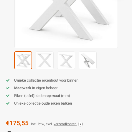
E
E
S
E
B
K
E
S
A
B
M
E
S
B
V
E
S
B
P
E
A
V
B
Unieke
collectie eikenhout voor binnen
Maatwerk
in eigen beheer
Eiken (tafel)bladen
op maat
(mm)
Unieke collectie
oude eiken balken
€175,55
Incl. btw, excl.
verzendkosten