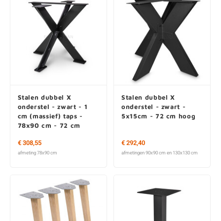
Stalen dubbel X
Stalen dubbel X
onderstel - zwart - 1
onderstel - zwart -
cm (massief) taps -
5x15cm - 72 cm hoog
78x90 cm - 72 cm
hoog
€ 308,55
€ 292,40
afmeting 78x90 cm
afmetingen 90x90 cm en 130x130 cm