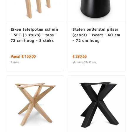
E
E
S
E
B
K
E
S
A
B
M
Eiken tafelpoten schuin
Stalen onderstel pilaar
E
S
B
V
- SET (3 stuks) - taps -
(groot) - zwart - 60 cm
72 cm hoog - 3 stuks
- 72 cm hoog
E
S
B
P
Vanaf € 150,00
€ 280,65
E
A
V
3 stuks
afmeting 78x90 cm
B