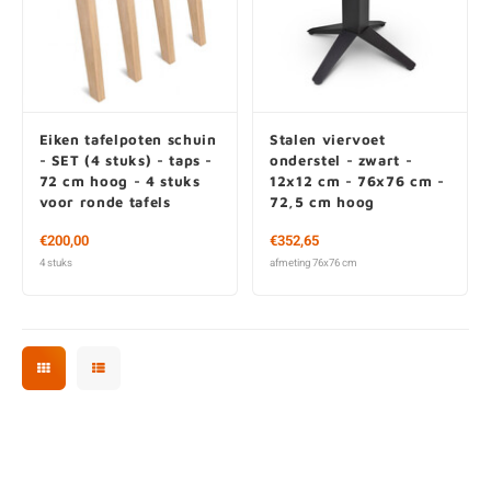
Eiken tafelpoten schuin
Stalen viervoet
- SET (4 stuks) - taps -
onderstel - zwart -
72 cm hoog - 4 stuks
12x12 cm - 76x76 cm -
voor ronde tafels
72,5 cm hoog
€200,00
€352,65
4 stuks
afmeting 76x76 cm