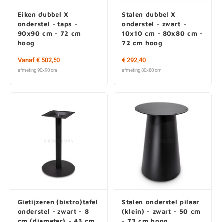
Eiken dubbel X
Stalen dubbel X
onderstel - taps -
onderstel - zwart -
90x90 cm - 72 cm
10x10 cm - 80x80 cm -
hoog
72 cm hoog
Vanaf € 502,50
€ 292,40
afmeting 90x90 cm
afmeting 80x80 cm
Gietijzeren (bistro)tafel
Stalen onderstel pilaar
onderstel - zwart - 8
(klein) - zwart - 50 cm
cm (diameter) - 43 cm
- 73 cm hoog