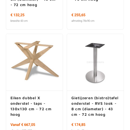
- 72 cm hoog
€ 132,25
€ 255,65
breedte 43 cm
afmeting 78x90 cm
Eiken dubbel X
Gietijzeren (bistro)tafel
onderstel - taps -
onderstel - RVS look -
130x130 cm - 72 cm
8 cm (diameter) - 43
hoog
cm - 72 cm hoog
Vanaf € 667,05
€ 174,85