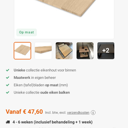
E
E
S
E
B
K
E
S
A
B
M
E
S
B
V
Op maat
E
S
B
P
+2
E
A
V
Unieke
collectie eikenhout voor binnen
B
Maatwerk
in eigen beheer
Eiken (tafel)bladen
op maat
(mm)
Unieke collectie
oude eiken balken
Vanaf
€ 47,60
Incl. btw, excl.
verzendkosten
4 - 6 weken (inclusief behandeling + 1 week)