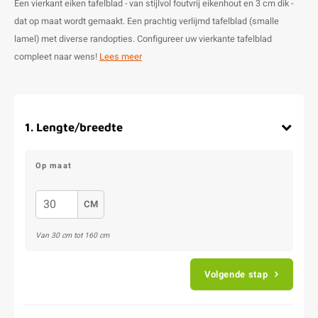
Een vierkant eiken tafelblad - van stijlvol foutvrij eikenhout en 3 cm dik -
dat op maat wordt gemaakt. Een prachtig verlijmd tafelblad (smalle
lamel) met diverse randopties. Configureer uw vierkante tafelblad
compleet naar wens!
Lees meer
1
.
Lengte/breedte
Op maat
CM
Van
30
cm tot
160
cm
Volgende stap