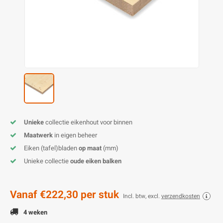
E
E
S
E
B
K
E
S
A
B
M
E
S
B
V
E
S
B
P
E
A
V
Unieke
collectie eikenhout voor binnen
B
Maatwerk
in eigen beheer
Eiken (tafel)bladen
op maat
(mm)
Unieke collectie
oude eiken balken
Vanaf
€222,30
per stuk
Incl. btw, excl.
verzendkosten
4 weken